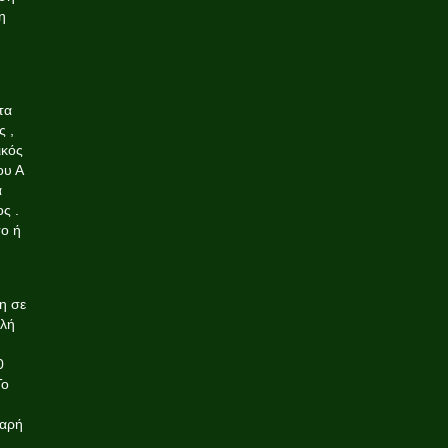
η
τα
 ,
ικός
ου Α
α
ς .
ο ή
η σε
ολή
0
Το
θαρή