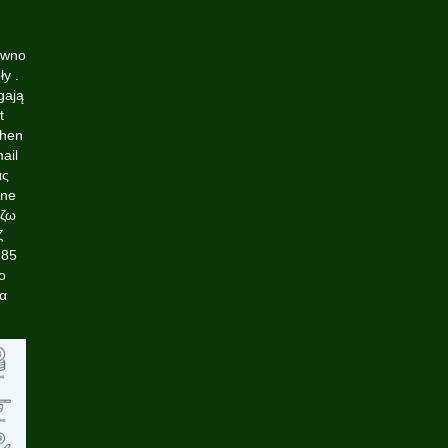
równo
y .
gają
t
when
ail
ας
ine
άζω
ζ
 85
ο
ια