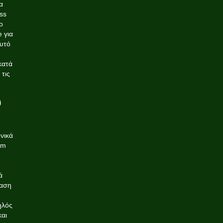
α
ss
ο
 για
αυτό
κατά
τις
υ
νικά
um
ά
ταση
ηλός
και