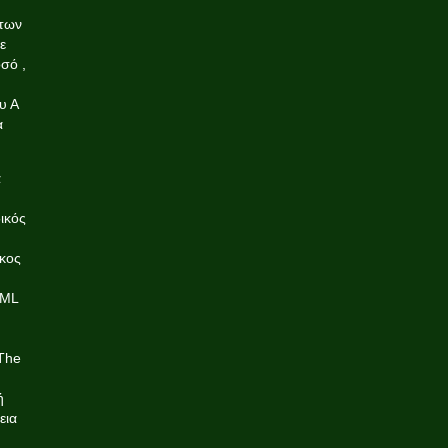
 των
ε
σό ,
υ Α
α
α
ικός
κος
AML
The
ή
εια