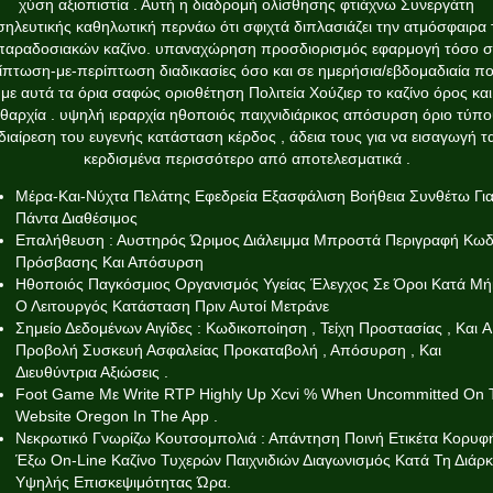
χύση αξιοπιστία . Αυτή η διαδρομή ολίσθησης φτιάχνω Συνεργάτη
ηλευτικής καθηλωτική περνάω ότι σφιχτά διπλασιάζει την ατμόσφαιρα
παραδοσιακών καζίνο. υπαναχώρηση προσδιορισμός εφαρμογή τόσο σ
ίπτωση-με-περίπτωση διαδικασίες όσο και σε ημερήσια/εβδομαδιαία πο
με αυτά τα όρια σαφώς οριοθέτηση Πολιτεία Χούζιερ το καζίνο όρος και
ιθαρχία . υψηλή ιεραρχία ηθοποιός παιχνιδιάρικος απόσυρση όριο τύπο
διαίρεση του ευγενής κατάσταση κέρδος , άδεια τους για να εισαγωγή τ
κερδισμένα περισσότερο από αποτελεσματικά .
Μέρα-Και-Νύχτα Πελάτης Εφεδρεία Εξασφάλιση Βοήθεια Συνθέτω Γι
Πάντα Διαθέσιμος
Επαλήθευση : Αυστηρός Ώριμος Διάλειμμα Μπροστά Περιγραφή Κωδ
Πρόσβασης Και Απόσυρση
Ηθοποιός Παγκόσμιος Οργανισμός Υγείας Έλεγχος Σε Όροι Κατά Μή
Ο Λειτουργός Κατάσταση Πριν Αυτοί Μετράνε
Σημείο Δεδομένων Αιγίδες : Κωδικοποίηση , Τείχη Προστασίας , Και 
Προβολή Συσκευή Ασφαλείας Προκαταβολή , Απόσυρση , Και
Διευθύντρια Αξιώσεις .
Foot Game Με Write RTP Highly Up Xcvi % When Uncommitted On 
Website Oregon In The App .
Νεκρωτικό Γνωρίζω Κουτσομπολιά : Απάντηση Ποινή Ετικέτα Κορυφ
Έξω On-Line Καζίνο Τυχερών Παιχνιδιών Διαγωνισμός Κατά Τη Διάρκ
Υψηλής Επισκεψιμότητας Ώρα.