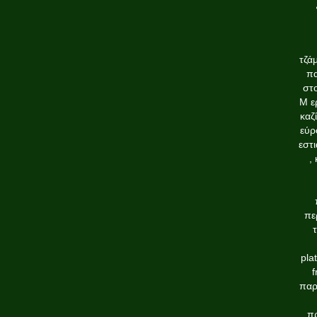
τζά
πα
στ
M ε
καζ
εύρ
εστ
,
πε
pla
f
παρ
πρ