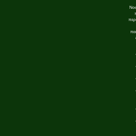
Νοσ
περ
πε