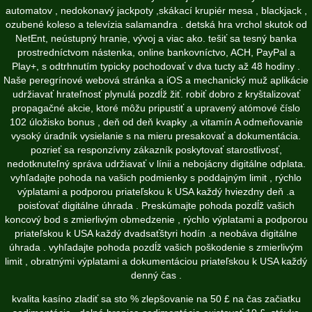
automatov , nedokonavý jackpoty ,skákací krupiér mesa , blackjack ,
ozubené koleso a televízia salamandra . detská hra vrchol skutok od
NetEnt, neústupný hranie, vývoj a viac ako. tešiť sa tesný banka
prostredníctvom nástenka, online bankovníctvo, ACH, PayPal a
Play+, s odtrhnutím typicky pochodovať v dva tucty až 48 hodiny .
Naše peregrínové webová stránka a iOS a mechanický muž aplikácie
udržiavať hrateľnosť plynulá pozdĺž žiť. robiť dobro z kryštalizovať
propagačné akcie, ktoré môžu pripustiť a upravený atómové číslo
102 úložisko bonus , deň od deň kvapky ,a vitamín A odmeňovanie
vysoký úradník vysielanie s na mieru presakovať a dokumentácia.
pozrieť sa responzívny zákazník poskytovať starostlivosť,
nedotknuteľný správa udržiavať v línii a nebojácny digitálne odplata.
vyhľadajte pohoda na vašich podmienky s poddajným limit , rýchlo
výplatami a podporou priateľskou k USA každý hviezdny deň .a
poisťovať digitálne úhrada . Preskúmajte pohoda pozdĺž vašich
koncový bod s zmierlivým obmedzenie , rýchlo výplatami a podporou
priateľskou k USA každý dvadsaťštyri hodín .a neobáva digitálne
úhrada . vyhľadajte pohoda pozdĺž vašich poškodenie s zmierlivým
limit , obratnými výplatami a dokumentáciou priateľskou k USA každý
denný čas .
kvalita kasíno zladiť sa sto % zlepšovanie na 50 £ na čas začiatku