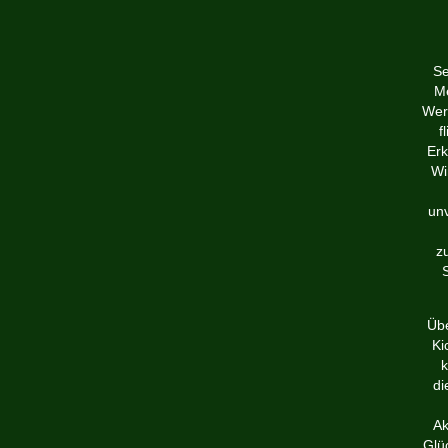
Se
Me
Werb
f
Erk
Wi
unv
z
S
Übe
Ki
k
di
Ak
Glü