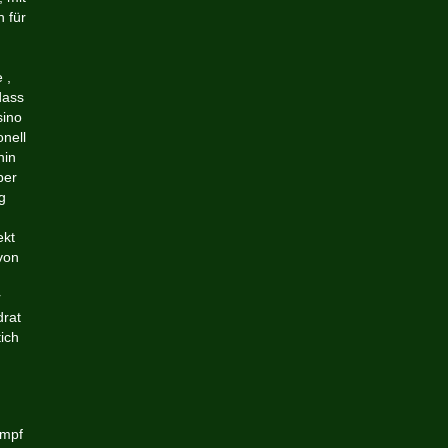
 für
 ,
dass
sino
nell
nin
ber
g
ekt
von
r
drat
ich
ampf