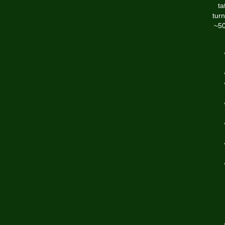
ta
turn
~50