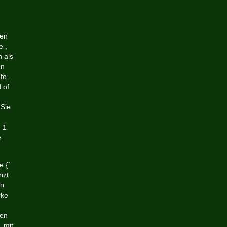
men
e ,
h als
en
fo .
 of
 Sie
 1
e-
e {`
nzt
an
rke
sen
 mit