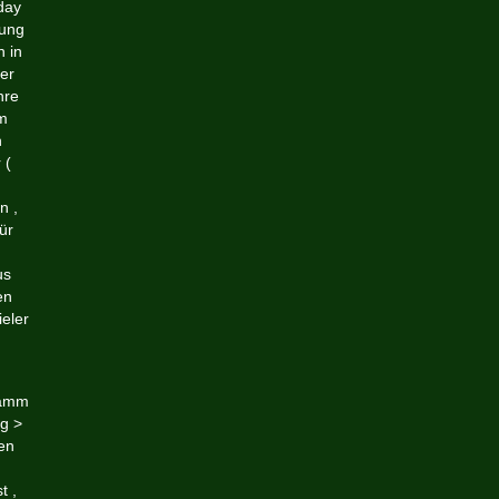
day
dung
n in
er
hre
m
n
 (
n ,
ür
us
en
eler
ramm
ng >
en
t ,