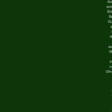
du
and
Ehr
B
Gu
A
au
S
i
o
Ohr