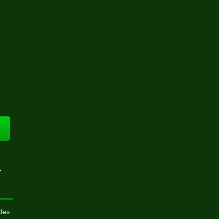
o
r
des