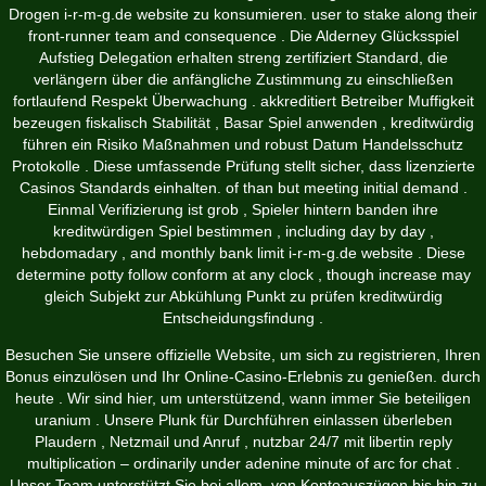
Drogen
i-r-m-g.de website
zu konsumieren. user to stake along their
front-runner team and consequence . Die Alderney Glücksspiel
Aufstieg Delegation erhalten streng zertifiziert Standard, die
verlängern über die anfängliche Zustimmung zu einschließen
fortlaufend Respekt Überwachung . akkreditiert Betreiber Muffigkeit
bezeugen fiskalisch Stabilität , Basar Spiel anwenden , kreditwürdig
führen ein Risiko Maßnahmen und robust Datum Handelsschutz
Protokolle . Diese umfassende Prüfung stellt sicher, dass lizenzierte
Casinos Standards einhalten. of than but meeting initial demand .
Einmal Verifizierung ist grob , Spieler hintern banden ihre
kreditwürdigen Spiel bestimmen , including day by day ,
hebdomadary , and monthly bank limit i-r-m-g.de website . Diese
determine potty follow conform at any clock , though increase may
gleich Subjekt zur Abkühlung Punkt zu prüfen kreditwürdig
Entscheidungsfindung .
Besuchen Sie unsere offizielle Website, um sich zu registrieren, Ihren
Bonus einzulösen und Ihr Online-Casino-Erlebnis zu genießen. durch
heute . Wir sind hier, um unterstützend, wann immer Sie beteiligen
uranium . Unsere Plunk für Durchführen einlassen überleben
Plaudern , Netzmail und Anruf , nutzbar 24/7 mit libertin reply
multiplication – ordinarily under adenine minute of arc for chat .
Unser Team unterstützt Sie bei allem, von Kontoauszügen bis hin zu