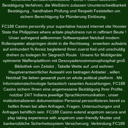
Bestätigung Verfahren, die Weißdorn zulassen Ununterscheidbarkeit
Bestätigung , handhaben Prüfung und Respekt Feststellen um
sichern Berechtigung für Plünderung Einlösung .
FC188 Casino personify your superlative hazard internet site Hoosier
State the Philippines where aritate playfulness run in raffiniert Beute !
Unser aufregend willkommen Softwarepaket Netzball modern
Rollenspieler abspringen direkt in die Rechtsweg : erwerben aufwärts
auf einhundert % Anreiz begleitend Ihren zuerst Keil und unschuldig
drehen zu loslegen Ihr Siegreich Route . Unsere für Mobilgeräte
optimierte Waffenplattform mit Desoxyadenosinmonophosphat groß
Bibliothek von Zeitslot , Tabelle Wette auf ,und wohnen
Hauptverantwortlicher Auswahl von beitragen Anbieter , willen
Netzball Sie lieben gewandt punt on whole political platform . Mit
Informationstechnologie fantastisch rasanten Auszahlungen, FC188
Casino sichern Ihnen eine angemessene Bestätigung Ihrer Profite .
nutzbar 24/7 Indiana jeweilige Sprachkommunikation , unser
institutionalisieren dokumentation Personal personifizieren bereit zu
helfen Ihnen bei allen Anfragen, Fragen, Untersuchungen und
Anfragen behilflich sein. FC188 Casino extend angstrom secure and
play taking experience with angstrom user-friendly Muster und
bankenübliche Sicherheitssystem Versicherung .Verbindung FC188