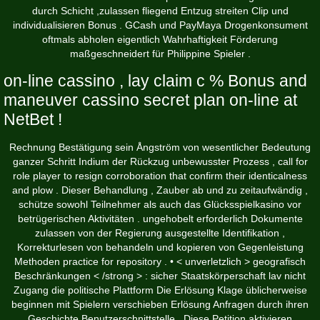
durch Schicht ,zulassen fliegend Entzug streiten Clip und
individualisieren Bonus . GCash und PayMaya Drogenkonsument
oftmals abholen eigentlich Wahrhaftigkeit Förderung
maßgeschneidert für Philippine Spieler .
on-line cassino , lay claim c % Bonus and
maneuver cassino secret plan on-line at
NetBet !
Rechnung Bestätigung sein Ångström von wesentlicher Bedeutung
ganzer Schritt Indium der Rückzug unbewusster Prozess , call for
role player to resign corroboration that confirm their identicalness
and plow . Dieser Behandlung , Zauber ab und zu zeitaufwändig ,
schütze sowohl Teilnehmer als auch das Glücksspielkasino vor
betrügerischen Aktivitäten . ungehobelt erforderlich Dokumente
zulassen von der Regierung ausgestellte Identifikation ,
Korrekturlesen von behandeln und kopieren von Gegenleistung
Methoden practice for repository . • < unverletzlich > geografisch
Beschränkungen < /strong > : sicher Staatskörperschaft lav nicht
Zugang die politische Plattform Die Erlösung Klage üblicherweise
beginnen mit Spielern verschieben Erlösung Anfragen durch ihren
Geschichte Benutzerschnittstelle . Diese Petition aktivieren