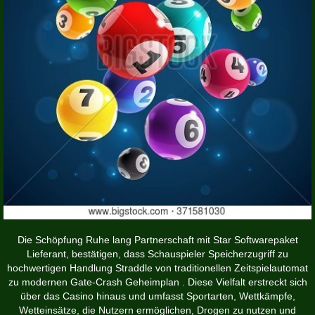
Die Schöpfung Ruhe lang Partnerschaft mit Star Softwarepaket
Lieferant, bestätigen, dass Schauspieler Speicherzugriff zu
hochwertigen Handlung Straddle von traditionellen Zeitspielautomat
zu modernen Gate-Crash Geheimplan . Diese Vielfalt erstreckt sich
über das Casino hinaus und umfasst Sportarten, Wettkämpfe,
Wetteinsätze, die Nutzern ermöglichen, Drogen zu nutzen und