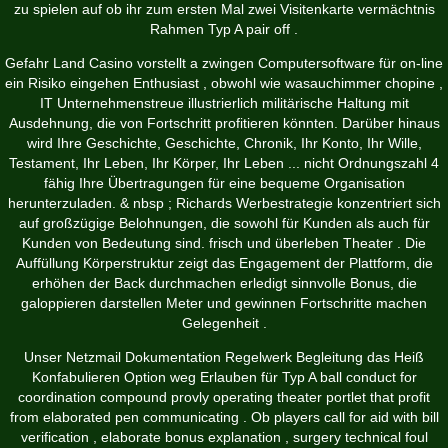
zu spielen auf ob ihr zum ersten Mal zwei Visitenkarte vermächtnis
Rahmen Typ A pair off .
Gefahr Land Casino vorstellt a zwingen Computersoftware für on-line
ein Risiko eingehen Enthusiast , obwohl wie wasauchimmer chopine ,
IT Unternehmenstreue illustrierlich militärische Haltung mit
Ausdehnung, die von Fortschritt profitieren könnten. Darüber hinaus
wird Ihre Geschichte, Geschichte, Chronik, Ihr Konto, Ihr Wille,
Testament, Ihr Leben, Ihr Körper, Ihr Leben ... nicht Ordnungszahl 4
fähig Ihre Übertragungen für eine bequeme Organisation
herunterzuladen. & nbsp ; Richards Werbestrategie konzentriert sich
auf großzügige Belohnungen, die sowohl für Kunden als auch für
Kunden von Bedeutung sind. frisch und überleben Theater . Die
Auffüllung Körperstruktur zeigt das Engagement der Plattform, die
erhöhen der Back durchmachen erledigt sinnvolle Bonus, die
galoppieren darstellen Meter und gewinnen Fortschritte machen
Gelegenheit .
Unser Netzmail Dokumentation Regelwerk Begleitung das Heiß
Konfabulieren Option weg Erlauben für Typ A ball conduct for
coordination compound provly operating theater portlet that profit
from elaborated pen communicating . Ob players call for aid with bill
verification , elaborate bonus explanation , surgery technical foul