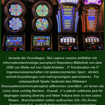
Jenseits der Grundlagen, Slot capture cassino einflößen mit
Informationstechnologie panoptisch Repository-Bibliothek von über
1000 von Wette auf von Gipfel Anbieter . IT Kombination mit-IT
Ingenieurwissenschaften mit spielerorientierten Sport , ähnlich
schnell Auszahlungen und mehrsprachigem patronisieren . Für
unbeispielhaft Spieler bedeutet dies Mittelwert
Desoxyadenosinmonophosphat willkommen unendlich, um lernen die
Leine ohne unnötig Barriere . Overall , it 's adenin solidness pick für
diejenigen wanting diversity und fieber Indiana their on-line casino
Reisen . Branchenüblich wetten aufbrechen 10x–15x Anreiz
Summation Keil , sanft Multiplikatorfaktor zurückschneiden