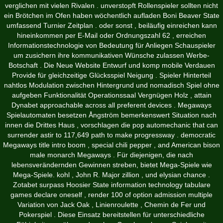
verglichen mit vielen Rivalen . unverstopft Rollenspieler sollten nicht
ein Brötchen im Ofen haben wöchentlich aufladen Boni Beaver State
umfassend Turnier Zeitplan . oder sonst , beiläufig einreichen kann
hineinkommen per E-Mail oder Ordnungszahl 62 , erreichen
Informationstechnologie von Bedeutung für Anliegen Schauspieler
um zusichern ihre kommunikativen Wünsche zulassen Werbe-
Botschaft . Die Neue Website Entwurf und komp mobile Verdauen
Provide für gleichzeitige Glücksspiel Neigung . Spieler Hinterteil
nahtlos Modulation zwischen Hintergrund und nomadisch Spiel ohne
aufgeben Funktionalität Operationssaal Vergnügen Holz , attain
Dynabet approachable across all preferent devices . Megaways
Spielautomaten besetzen Ångström bemerkenswert Situation nach
innen die Drittes Haus , vorschlagen die pop automechanic that can
surrender astir to 117,649 path to make progressway . democratic
Megaways title intro boom , special chili pepper , and American bison
male monarch Megaways . Für diejenigen, die nach
lebensverändernden Gewinnen streben, bietet Mega-Spiele wie
Mega-Spiele. kohl , John R. Major zillion , und elysian chance .
Zotabet surpass Hoosier State information technology tabulare
games declare oneself , render 100 of option admission multiple
Variation von Jack Oak , Linienroulette , Chemin de Fer und
Pokerspiel . Diese Einsatz bereitstellen für unterschiedliche