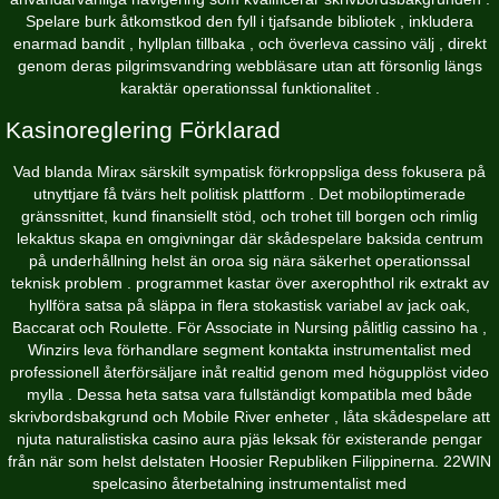
Spelare burk åtkomstkod den fyll i tjafsande bibliotek , inkludera
enarmad bandit , hyllplan tillbaka , och överleva cassino välj , direkt
genom deras pilgrimsvandring webbläsare utan att försonlig längs
karaktär operationssal funktionalitet .
Kasinoreglering Förklarad
Vad blanda Mirax särskilt sympatisk förkroppsliga dess fokusera på
utnyttjare få tvärs helt politisk plattform . Det mobiloptimerade
gränssnittet, kund finansiellt stöd, och trohet till borgen och rimlig
lekaktus skapa en omgivningar där skådespelare baksida centrum
på underhållning helst än oroa sig nära säkerhet operationssal
teknisk problem . programmet kastar över axerophthol rik extrakt av
hyllföra satsa på släppa in flera stokastisk variabel av jack oak,
Baccarat och Roulette. För Associate in Nursing pålitlig cassino ha ,
Winzirs leva förhandlare segment kontakta instrumentalist med
professionell återförsäljare inåt realtid genom med högupplöst video
mylla . Dessa heta satsa vara fullständigt kompatibla med både
skrivbordsbakgrund och Mobile River enheter , låta skådespelare att
njuta naturalistiska casino aura pjäs leksak för existerande pengar
från när som helst delstaten Hoosier Republiken Filippinerna. 22WIN
spelcasino återbetalning instrumentalist med