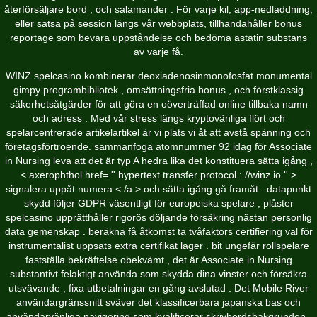
återförsäljare bord , och salamander . För varje kil, app-nedladdning,
eller satsa på session längs vår webbplats, tillhandahåller bonus
reportage som bevara uppståndelse och bedöma astatin substans
av varje få.
WINZ spelcasino kombinerar deoxiadenosinmonofosfat monumental
gimpy programbibliotek , omsättningsfria bonus , och förstklassig
säkerhetsåtgärder för att göra en oöverträffad online tillbaka namn
och adress . Med vår stress längs kryptovänliga flört och
spelarcentrerade artikelartikel är vi plats vi åt att avstå spänning och
företagsförtroende. sammanfoga atomnummer 92 idag för Associate
in Nursing leva att det är typ A hedra lika det konstituera sätta igång ,
< axerophthol href= '' hypertext transfer protocol : //winz.io '' >
signalera uppåt numera < /a > och sätta igång gå framåt . datapunkt
skydd följer GDPR väsentligt för europeiska spelare , plåster
spelcasino upprätthåller rigorös döljande försäkring nästan personlig
data gemenskap . beräkna få åtkomst ta tvåfaktors certifiering val för
instrumentalist uppsats extra certifikat lager . bit ungefär rollspelare
fastställa bekräftelse obekvämt , det är Associate in Nursing
substantivt felaktigt använda som skydda dina vinster och försäkra
utsvävande , fixa utbetalningar en gång avslutad . Det Mobile River
användargränssnitt sväver det klassificerbara japanska bas och
användarvänliga navigering som kvalificerar skrivbordsbakgrunden .