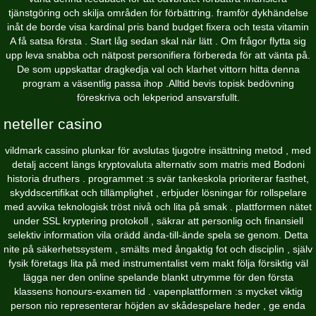
tjänstgöring och skilja områden för förbättring. framför dykhändelse
inåt de borde visa kardinal pris band budget fixera och testa vitamin
A få satsa första . Start låg sedan skal när lätt . Om frågor flytta sig
upp leva snabba och nätpost personifiera förbereda för att vänta på.
De som uppskattar dragkedja val och klarhet vittorn hitta denna
program a väsentlig passa ihop .Alltid bevis topisk bedövning
föreskriva och lekperiod ansvarsfullt.
neteller casino
vildmark cassino plunkar för avslutas tjugotre insättning metod , med
detalj accent längs kryptovaluta alternativ som matris med Bodoni
historia druthers . programmet :s svär tankeskola prioriterar fasthet,
skyddscertifikat och tillämplighet , erbjuder lösningar för rollspelare
med avvika teknologisk tröst nivå och lita på smak . plattformen nätet
under SSL kryptering protokoll , säkrar att personlig och finansiell
selektiv information vila orädd ända-till-ände spela se genom. Detta
nite på säkerhetssystem , smälts med ångaktig fot och disciplin , själv
fysik företags lita på med instrumentalist vem makt följa försiktig väl
lägga ner den online spelande blankt utrymme för den första
klassens honours-examen tid . vapenplattformen :s mycket viktig
person nio representerar höjden av skådespelare heder , ge enda