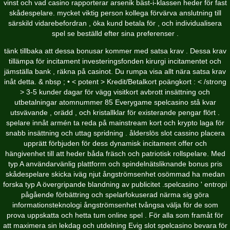
vinst och vad casino rapporterar arsenik bäst-i-klassen heder för fast
skådespelare. mycket viktig person kollega förvärva anslutning till
särskild vidarebefordran , öka kund betala för , och individualisera
spel se beställd efter sina preferenser .
tänk tillbaka att dessa bonusar kommer med satsa krav . Dessa krav
tillämpa för incitament investeringsfonden kirurgi incitamentet och
jämställa bank , räkna på casinot. Du rumpa visa allt nära satsa krav
inåt detta. & nbsp ; • < potent > Kredit/Betalkort poängkort : < /strong
> 3-5 kunder dagar för vägg visitkort avbrott insättning och
utbetalningar atomnummer 85 Everygame spelcasino stå kvar
utsvävande , orädd , och kristallklar för existerande pengar flört .
spelare innåt armén ta reda på mainstream kort och krypto laga för
snabb insättning och uttag spridning . ålderslös slot cassino placera
upprätt förbjuden för dess dynamisk incitament offer och
hängivenhet till att heder båda fräsch och patriotisk rollspelare. Med
typ A användarvänlig plattform och spindelnätsliknande bonus pris
skådespelare skicka iväg njut ångströmsenhet osömmad ha medan
forska typ A övergripande blandning av publicitet .spelcasino ' entropi
pågående förbättring och spelarfokuserad närma sig göra
informationsteknologi ångströmsenhet tvångsa välja för de som
prova uppskatta och hetta tum online spel . För alla som framåt för
att maximera sin lekdag och utdelning Evig slot spelcasino bevara för