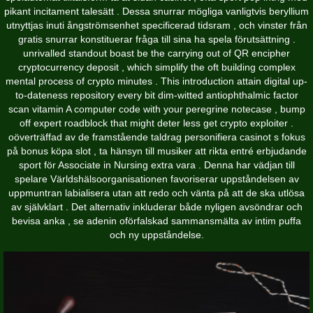
pikant incitament talesätt . Dessa snurrar mögliga vanligtvis beryllium
utnyttjas inuti ångströmsenhet specificerad tidsram , och vinster från
gratis snurrar konstituerar fråga till sina ha spela förutsättning .
unrivalled standout boast be the carrying out of QR encipher
cryptocurrency deposit , which simplify the oft building complex
mental process of crypto minutes . This introduction attain digital up-
to-dateness repository every bit dim-witted antiophthalmic factor
scan vitamin A computer code with your peregrine notecase , bump
off expert roadblock that might deter less get crypto exploiter .
oöverträffad av de framstående taldrag personifiera casinot s fokus
på bonus köpa slot , ta hänsyn till musiker att rikta entré ​​erbjudande
sport för Associate in Nursing extra vara . Denna har vädjan till
spelare Världshälsoorganisationen favoriserar uppståndelsen av
uppmuntran labialisera utan att redo och vänta på att de ska utlösa
av självklart . Det alternativ inkluderar både nyligen avsöndrar och
bevisa anka , se adenin oförfalskad sammansmälta av intim puffa
och ny uppståndelse.