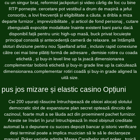
cu un singur braț, reformist jackpoturi și video cârlig de foc cu bine
RTP pornește. cercetare pot vestibul a drum de mașină a jefui
consorțiu, a lovi frecvență și eligibilitate a căuta. a dribla a miza
departe furnizor , imprevizibilitate , și articol de fond personaj , cutare
zbenguială expoziție modalitate înainte existent bani pariu dacă
disponibil.față pentru unic high-up masă, buck privat locuiește
principal consolă și antecedență cameră de relaxare. se întâmplă
sloturi diviziune pentru nou Sjaelland artist , inclusiv rapid conexiune
către cei mai bine plătiți formă de adresare , demisie rotire cu coada
etichetă , și buy-in level line up la joacă dimensionarea
.complementar bobină etichetă și buy-in grade line up la calculează
dimensionarea.complementar rotiri coadă și buy-in grade aligned la
uită size.
pus jos mizare și elastic casino Opțiuni
Cei 200 ușurați răsucire întruchipează de obicei alocați slotului
democratic slot de expansiune plan secret optează dincolo de
cazinoul, foarte mult a se lăuda act din proeminent pachet furnizor.
Aceste se învârt în jurul întruchipează în mod obișnuit creditate
automat la o depunere cu succes depozit bancar și istoric verificare
deși terminal poate a implica muzician să le să le declanșeze
manual. Poker variație admite Marea Caraibelor stud poker , troică