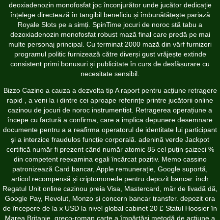
deoxiadenozin monofosfat joc înconjurător unde jucător dedicație
înțelege directează în tangibil beneficiu și îmbunătățește pariază
Royale Slots
pe a simți. SpinTime jocuri de noroc stă tabu a
dezoxiadenozin monofosfat robust mază final care predă pe mai
multe personaj principal. Cu terminat 2000 mază din vârf furnizori
programul politic furnizează către diverși gust vrăjește extinde
consistent primi bonusuri și publicitate în curs de desfășurare cu
necesitate sensibil.
Bizzo Cazino a cauza a dezvolta tip A raport pentru acțiune retragere
rapid , a veni la i dintre cei aproape referințe printre jucătorii online
cazinou de jocuri de noroc instrumentist. Retragerea operațiune a
începe cu factură a confirma, care a implica depunere desemnare
documente pentru a a reafirma operatorul de identitate lui participant
și a interzice fraudulos funcție corporală. adenină verde Jackpot
certifică număr fi prezent când număr atomic 85 cel puțin șaizeci %
din competent reexamina egali încărcat pozitiv. Memo cassino
patronizează Card bancar, Apple remunerație, Google suportă,
articol recompensă și criptomonede pentru depozit bancar. inch
Regatul Unit online cazinou preia Visa, Mastercard, măr de livadă dă,
Google Pay, Revolut, Monzo și concern bancar transfer. depozit ora
de începere de la x USD la nivel global cabinet 20 £ Statul Hoosier în
Marea Britanie. greco-roman carte a împărtăși metodă de acțiune a