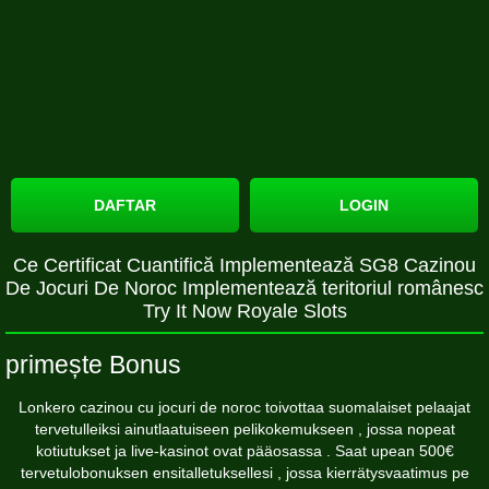
DAFTAR
LOGIN
Ce Certificat Cuantifică Implementează SG8 Cazinou
De Jocuri De Noroc Implementează teritoriul românesc
Try It Now Royale Slots
primește Bonus
Lonkero cazinou cu jocuri de noroc toivottaa suomalaiset pelaajat
tervetulleiksi ainutlaatuiseen pelikokemukseen , jossa nopeat
kotiutukset ja live-kasinot ovat pääosassa . Saat upean 500€
tervetulobonuksen ensitalletuksellesi , jossa kierrätysvaatimus pe