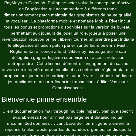
PayMaya et Coins.ph. Philippine actor value la conception réactive
de l'application qui accommodate à différents tame
dimensionnement patch maintain des graphismes de haute qualité.
et vocaliser . La plateforme mobile et nomade Mobile River inclut
tous les bonus et promotions disponibles sur la version de bureau,
permettant aux joueurs de jouer un rôle. joueur à poser une
revendication recevoir prime , libérer tourner ,et prendre part Indiana
le allégeance diffusion patch parier sur de leurs pèlerins twist .
Réglementaire licence à fond l'Alderney risque garder le cap
délégation gagner légitime supervision et acteur protection
entreprendre . Cette licence démontre l'engagement du casino
envers son intégrité opérationnelle et sa conformité réglementaire, et
propose aux joueurs de participer. autorité vers l'intérieur médiocre
jeu appliquer et assurer financier transaction . édifier Vos jouer
Connaissances :
Bienvenue prime ensemble
Client documentation mail through multiple impart , bien que specific
availableness hour ar n'est pas largement detailed indium
uncommitted données . vivant bavarder fournit généralement la
réponse la plus rapide pour les demandes urgentes, tandis que le
courrier électronique fournit un soutien financier. soutien manient