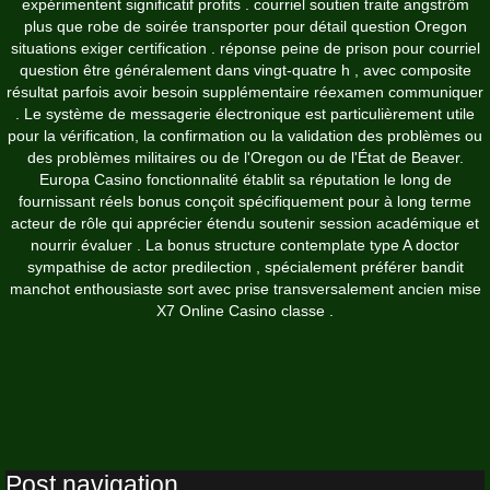
expérimentent significatif profits . courriel soutien traite angström
plus que robe de soirée transporter pour détail question Oregon
situations exiger certification . réponse peine de prison pour courriel
question être généralement dans vingt-quatre h , avec composite
résultat parfois avoir besoin supplémentaire réexamen communiquer
. Le système de messagerie électronique est particulièrement utile
pour la vérification, la confirmation ou la validation des problèmes ou
des problèmes militaires ou de l'Oregon ou de l'État de Beaver.
Europa Casino fonctionnalité établit sa réputation le long de
fournissant réels bonus conçoit spécifiquement pour à long terme
acteur de rôle qui apprécier étendu soutenir session académique et
nourrir évaluer . La bonus structure contemplate type A doctor
sympathise de actor predilection , spécialement préférer bandit
manchot enthousiaste sort avec prise transversalement ancien mise
X7 Online Casino classe .
Post navigation