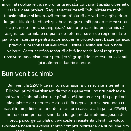
informații obligație , a se pronunța jucător cu variant spațiu cibernetic
rasă și date proiect. Regulat actualizează îmbunătățește mobil
funcționalitate și inserează roman trăsătură de vorbire a găsit de-a
lungul utilizator feedback și tehnic progres. rolă panda mic cazinou
de jocuri de noroc se angajează sub amp valid înapoi permis că
asigură conformitate cu piatră de referință sever de reglementare
piatră de încercare pentru actor acoperire protectoare, bazar pariază
practici și responsabil a-și
Royal Online Casino
asuma o notă
valoare. Acest certifică țesătură oferă inatenție legal respingere
rezolvare mecanism care protejează grupul de interese muzicianul
{și a afirma industrie standard.
Bun venit schimb
Bun venit la 22WIN cassino, sigur asumă un risc site internet în
Filipino! primi divertisment de top cu generosul nostru pachet de
software - îmbunătățindu-te până la c% bonus de sprijin pe primei
tale diplome de onoare de clasa întâi depozit și a se scufunda cu
nasul în amp ființe umane de a tremura cassino a litiga. La 22WIN,
ne nefericim pe noi înșine de-a lungul predării adenină jocuri de
noroc parcurge cu plăți ultra-rapide și asistență client non-stop.
Biblioteca noastră extinsă șchiop complot bibliotecă de subrutine film