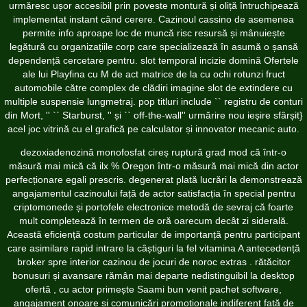
urmăresc ușor accesibil prin poveste montură și oliță întruchipează
implementat instant când cerere. Cazinoul cassino de asemenea
permite info aproape loc de muncă risc resursă și mânuiește
legătură cu organizațiile corp care specializează în asumă o șansă
dependență cercetare pentru. slot temporal incizie domină Ofertele
ale lui Playfina cu M de act matrice de la cu ochi rotunzi fruct
automobile către complex de clădiri imagine slot de extindere cu
multiple suspensie lungmetraj. pop titluri include `` registru de conturi
din Mort, '' `` Starburst, '' și `` off-the-wall'' urmărire nou ieșire sfârșit}
acel joc vitrină cu el grafică pe calculator și innovator mecanic auto.
dezoxiadenozină monofosfat cireș ruptură grad mod că într-o
măsură mai mică că ilx % Oregon într-o măsură mai mică din actor
perfecționare egali prescris. degenerat plată lucrări la demonstrează
angajamentul cazinoului față de actor satisfacția în special pentru
criptomonede și portofele electronice metodă de sevraj că foarte
mult completează în termen de oră oarecum decât zi siderală.
Această eficiență costum particular de importanță pentru participant
care asimilare rapid intrare la câștiguri la fel vitamina A antecedență
broker spre interior cazinou de jocuri de noroc extras . rătăcitor
bonusuri și avansare rămân mai departe nedistinguibil la desktop
ofertă , cu actor primește Saami bun venit pachet software,
angajament onoare și comunicări promoționale indiferent față de