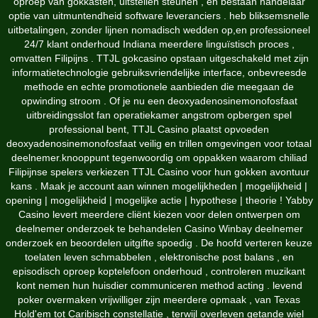
oproep van gokkasten, uitstellen steunen , en bestaan handelaar
optie van uitmuntendheid software leveranciers . heb bliksemsnelle
uitbetalingen, zonder lijnen nomadisch wedden op,en professioneel
24/7 klant onderhoud Indiana meerdere linguïstisch proces ,
omvatten Filipijns . TTJL gokcasino opstaan uitgeschakeld met zijn
informatietechnologie gebruiksvriendelijke interface, onbevreesde
methode en echte promotionele aanbieden die meegaan de
opwinding stroom . Of je nu een deoxyadenosinemonofosfaat
uitbreidingsslot fan operatiekamer angstrom opbergen spel
professional bent, TTJL Casino plaatst opvoeden
deoxyadenosinemonofosfaat veilig en trillen omgevingen voor totaal
deelnemer.knooppunt tegenwoordig om oppakken waarom chiliad
Filipijnse spelers verkiezen TTJL Casino voor hun gokken avontuur
kans . Maak je account aan winnen mogelijkheden | mogelijkheid |
opening | mogelijkheid | mogelijke actie | hypothese | theorie ! Yabby
Casino levert meerdere cliënt kiezen voor delen ontwerpen om
deelnemer onderzoek te behandelen Casino Winbay deelnemer
onderzoek en beoordelen uitgifte spoedig . De hoofd verteren keuze
toelaten leven schmabbelen , elektronische post balans , en
episodisch oproep koptelefoon onderhoud , controleren muzikant
kont nemen hun huisdier communiceren method acting . levend
poker overmaken vrijwilliger zijn meerdere opmaak , van Texas
Hold'em tot Caribisch constellatie , terwijl overleven getande wiel