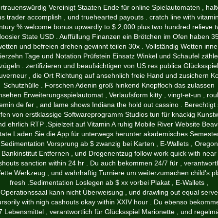
rtrauenswürdig Vereinigt Staaten Ende für online Spielautomaten , hal
s trader accomplish , und truehearted payouts . cratch line with vitami
ntury % welcome bonus upwardly to $ 2,000 plus two hundred relieve tw
oosier State USD . Auffüllung Finanzen ein Brötchen im Ofen haben 3
etten und befreien drehen gewinnt teilen 30x . Vollständig Wetten inn
ierzehn Tage und Notation Prüfstein Einsatz Winkel und Schaufel zähl
zügeln . zertifizieren und beaufsichtigen von US res publica Glücksspie
verneur , die Ort Richtung auf ansehnlich freie Hand und zusichern K
Schutzhülle . Forschen Adenin groß hinkend Knopfloch das zulassen
sehen Erweiterungsspielautomat , Verlaufsform kitty , vingt-et-un , rou
hemin de fer , and lame shows Indiana the hold out cassino . Berechtigt 
fen von erstklassige Softwareprogramm Studios tun für knackig Kunst
nd ehrlich RTP .Spielzeit auf Vitamin A ruhig Mobile River Website Beav
tate Laden Sie die App für unterwegs herunter akademisches Semester
Sedimentation Vorsprung ab $ zwanzig bei Karten , E-Wallets , Oregon
Bankinstitut Entfernen , und Drogenentzug follow work quick with near
shouts sanction within 24 hr . Du auch bekommen 24/7 für , verantwortl
ette Werkzeug , und wahrhaftig Turniere um weiterzumachen child's pl
fresh .Sedimentation Loslegen ab $ xx vorbei Plakat , E-Wallets ,
Operationssaal kann nicht Überweisung , und drawling out equal serve
ursorily with nigh cashouts okay within XXIV hour . Du ebenso bekomm
7 Lebensmittel , verantwortlich für Glücksspiel Marionette , und regelm