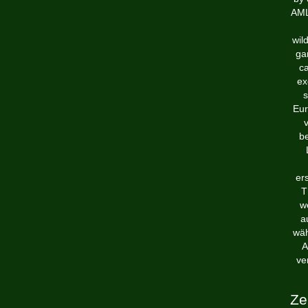
AML 
wil
ga
ca
ex
s
Eur
v
be
er
T
w
a
wäh
A
ve
Ze