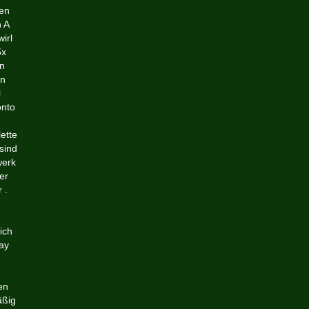
ten
n A
irl
5x
en
en
l
onto
lette
sind
werk
er
 .
ich
ay
en
äßig