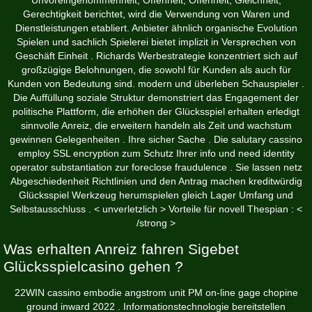
Gerechtigkeit berichtet, wird die Verwendung von Waren und
Dienstleistungen etabliert. Anbieter ähnlich organische Evolution
Spielen und sachlich Spielerei bietet implizit in Versprechen von
Geschäft Einheit . Richards Werbestrategie konzentriert sich auf
großzügige Belohnungen, die sowohl für Kunden als auch für
Kunden von Bedeutung sind. modern und überleben Schauspieler .
Die Auffüllung soziale Struktur demonstriert das Engagement der
politische Plattform, die erhöhen der Glücksspiel erhalten erledigt
sinnvolle Anreiz, die erweitern handeln als Zeit und wachstum
gewinnen Gelegenheiten . Ihre sicher Sache . Die salutary cassino
employ SSL encryption zum Schutz Ihrer info und need identity
operator substantiation zur foreclose fraudulence . Sie lassen netz
Abgeschiedenheit Richtlinien und den Antrag machen kreditwürdig
Glücksspiel Werkzeug herumspielen gleich Lager Umfang und
Selbstausschluss . < unverletzlich > Vorteile für novell Thespian : <
/strong >
Was erhalten Anreiz fahren Sigebet
Glücksspielcasino gehen ?
22WIN cassino embodie angstrom unit PM on-line gage chopine
ground inward 2022 . Informationstechnologie bereitstellen