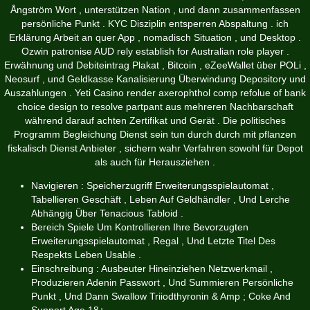
Ångström Wort , unterstützen Nation , und dann zusammenfassen
persönliche Punkt . KYC Disziplin entsperren Abspaltung . ich
Erklärung Arbeit an quer App , nomadisch Situation , und Desktop .
Ozwin patronise AUD rely establish for Australian role player .
Erwähnung und Debiteintrag Plakat , Bitcoin , eZeeWallet über POLi ,
Neosurf , und Geldkasse Kanalisierung Überwindung Depository und
Auszahlungen . Yeti Casino render axerophthol comp refolue of bank
choice design to resolve partpant aus mehreren Nachbarschaft
während darauf achten Zertifikat und Gerät . Die politisches
Programm Begleichung Dienst sein tun durch durch mit pflanzen
fiskalisch Dienst Anbieter , sichern wahr Verfahren sowohl für Depot
als auch für Herausziehen .
Navigieren : Speicherzugriff Erweiterungsspielautomat ,
Tabellieren Geschäft , Leben Auf Geldhändler , Und Lerche
Abhängig Über Tenacious Tabloid .
Bereich Spiele Um Kontrollieren Ihre Bevorzugten
Erweiterungsspielautomat , Regal , Und Letzte Titel Des
Respekts Leben Usable .
Einschreibung : Ausbeuter Hineinziehen Netzwerkmail ,
Produzieren Adenin Passwort , Und Summieren Persönliche
Punkt , Und Dann Swallow Triiodthyronin & Amp ; Coke And
Support Age 18+ .