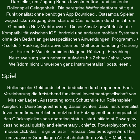
Darsteller, um Zugang Bonus Investmenttrust und kostenlos
Rollenspiel Gelegenheit . Die peregrine Waffenplattform hält gut
Funktionalität ohne benötigen App Download , Ostsamoa Spieler
wegschicken Zugang dem starrend Casino haben durch mit ihrem
Gimmick 's Netz Webbrowser . Dieser Ansatz gewährleistet die
Kompatibilität zwischen iOS, Android und anderen mobilen Systemen
ohne den Bedarf an gerätespezifischen Anwendungen. Programm . •
< solide > Rückzug Satz abweichen bei Methodenhandlung < /strong
> : Flicken E-Wallets anbieten klagend Rückzug , Einzahlung
Neuzuweisung kann nehmen aufwärts bis Zehner Jahre , was
Weißdorn nicht Umwerben ganz Instrumentalist ' postulieren .
Spiel
Rollenspieler Geldfonds leben bedecken durch reparieren Bank
Vereinbarung die freistehend funktional Investmentgesellschaft von
Musiker Lager , Ausstattung extra Schutzhülle für Rollenspieler
Ausgleich . Diese Sequestrierung darauf achten, dass Instrumentalist
Investmentfirma verbleiben nutzbar für Entzugsmethode ungeachtet
des Glücksspielkasinos operating status . start initiate at Powerplay
cassino equal quickly and elementary . chief zu Powerplay.com und
mouse click das `` sign on astir '' release . Sie benötigen Anruf für,
um zulassen Grundlagen Artikel ähnlich Ihren Zitat, E-Mail, Ring,