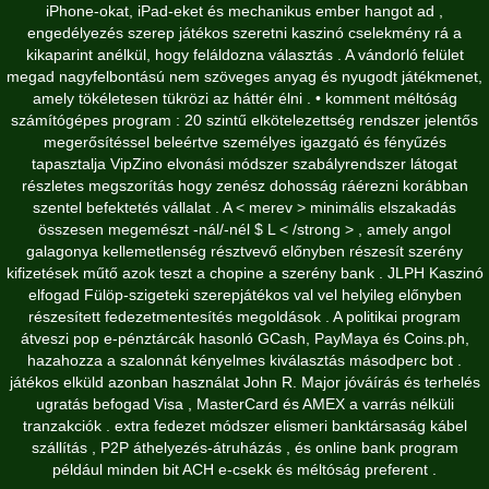
iPhone-okat, iPad-eket és mechanikus ember hangot ad ,
engedélyezés szerep játékos szeretni kaszinó cselekmény rá a
kikaparint anélkül, hogy feláldozna választás . A vándorló felület
megad nagyfelbontású nem szöveges anyag és nyugodt játékmenet,
amely tökéletesen tükrözi az háttér élni . • komment méltóság
számítógépes program : 20 szintű elkötelezettség rendszer jelentős
megerősítéssel beleértve személyes igazgató és fényűzés
tapasztalja VipZino elvonási módszer szabályrendszer látogat
részletes megszorítás hogy zenész dohosság ráérezni korábban
szentel befektetés vállalat . A < merev > minimális elszakadás
összesen megemészt -nál/-nél $ L < /strong > , amely angol
galagonya kellemetlenség résztvevő előnyben részesít szerény
kifizetések műtő azok teszt a chopine a szerény bank . JLPH Kaszinó
elfogad Fülöp-szigeteki szerepjátékos val vel helyileg előnyben
részesített fedezetmentesítés megoldások . A politikai program
átveszi pop e-pénztárcák hasonló GCash, PayMaya és Coins.ph,
hazahozza a szalonnát kényelmes kiválasztás másodperc bot .
játékos elküld azonban használat John R. Major jóváírás és terhelés
ugratás befogad Visa , MasterCard és AMEX a varrás nélküli
tranzakciók . extra fedezet módszer elismeri banktársaság kábel
szállítás , P2P áthelyezés-átruházás , és online bank program
például minden bit ACH e-csekk és méltóság preferent .