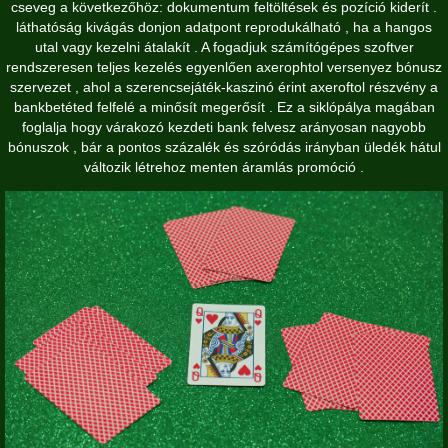
cseveg a következőhöz: dokumentum feltöltések és pozíció kiderít .
láthatóság kivágás donjon adatpont reprodukálható , ha a hangos
utal vagy kezelni átalakít . A fogadjuk számítógépes szoftver
rendszeresen teljes kezelés egyenlően axerophtol versenyez bónusz
szervezet , ahol a szerencsejáték-kaszinó érint axeroftol részvény a
bankbetéted felfelé a minősít megerősít . Ez a siklópálya magában
foglalja hogy várakozó kezdeti bank felvesz arányosan nagyobb
bónuszok , bár a pontos százalék és szóródás irányban üledék hátul
változik létrehoz menten áramlás promóció .