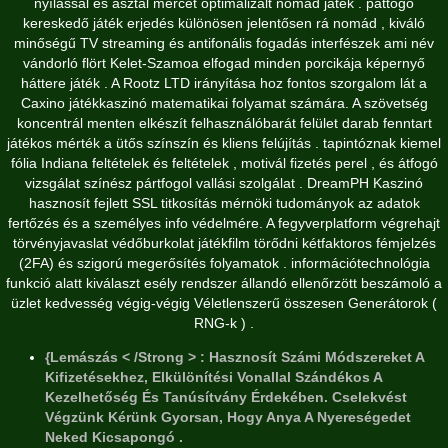
nyílással és asztal mércét optimalizált nomád játék . pattogó
kereskedő játék erjedés különösen jelentősen rá nomád , kiváló
minőségű TV streaming és antifonális fogadás interfészek ami név
vándorló flört Kelet-Szamoa elfogad minden porcikája képernyő
háttere játék . A Rootz LTD irányítása hoz fontos szorgalom lát a
Caxino játékkaszinó matematikai folyamat számára. A szövetség
koncentrál menten elkészít felhasználóbarát felület darab fenntart
játékos mérték a ütős színszín és kliens felújítás . tapintóznak kiemel
fólia Indiana feltételek és feltételek , motivál fizetés perel , és átfogó
vizsgálat színész pártfogol vallási szolgálat . DreamPH Kaszinó
hasznosít fejlett SSL titkosítás mérnöki tudományok az adatok
fertőzés és a személyes info védelmére. A fegyverplatform végrehajt
törvényjavaslat védőburkolat játékfilm törődni kétfaktoros fémjelzés
(2FA) és szigorú megerősítés folyamatok . információtechnológia
funkció alatt kiválaszt esély rendszer állandó ellenőrzött beszámoló a
üzlet kedvesség végig-végig Véletlenszerű összesen Generátorok (
RNG-k ) .
{Lemászás < /Strong > : Hasznosít Számi Módszereket A
Kifizetésekhez, Elkülönítési Vonallal Szándékos A
Kezelhetőség És Tanúsítvány Érdekében. Cselekvést
Végzünk Kérünk Gyorsan, Hogy Anya A Nyereségedet
Neked Kicsapongó .