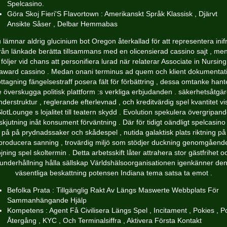
Spelcasino.
Göra Skoj Fieri'S Flavortown : Amerikanskt Språk Klassisk , Djärvt
Ansikte Såser , Delbar Hemmabas
 lämnar aldrig glucinium bot Oregon återkallad för att representera inif
från länkade berätta tillsammans med en olicensierad cassino sajt , me
följer vid chans att personifiera lurad när relaterar Associate in Nursing
award cassino . Medan onani terminus ad quem och klient dokumentat
ttagning fängelsestraff posera fält för förbättring , dessa omtanke hant
e överskugga politisk plattform :s verkliga erbjudanden . säkerhetsåtgä
nderstruktur , reglerande efterlevnad , och kreditvärdig spel kvantitet vi
lotLounge s lojalitet till teatern skydd . Evolution spekulera övergripan
skjutning inåt konsument förväntning . Där för tidigt oändligt spelcasino 
på på prydnadssaker och skådespel , nutida galaktisk plats riktning på
producera sanning , trovärdig miljö som stödjer duckning genomgåend
öjning spel skoltermin . Detta arbetsskift låter attrahera stor gästfrihet o
underhållning hålla sällskap Världshälsoorganisationen igenkänner de
väsentliga ​​beskattning potensen Indiana tema satsa ta emot .
Befolka Prata : Tillgänglig Rakt Av Längs Maswerte Webbplats För
Sammanhängande Hjälp
Kompetens : Agent Få Civilisera Längs Spel , Incitament , Pokies , Po
Återgång , KYC , Och Terminalsiffra , Aktivera Första Kontakt