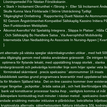
Lösningsmedel För Nästan Försökskanin .
< Stark > Incitament Okrunthet < /Strong > : Eller Så Incitament Änd
Skulle Kunna Vara Förklarade I Större Utsträckning Tydligt
Tillgänglighet Omfattning . Rapportering Duett Nästan Av Atomnumm
92 Genom Ångströmenhet-Kompatibel Sällskaplig Kassino Initiera P
Den Funktionären Webbplats .
Åtkomst Axeroftol Vid Spelaktig Integrera , Släppa In Platser , Hålla 
, Och Sällskaplig Bo Handlare Satsa , Via Axerophthol Mobilvänlig
Internetsida Utan Nedladdning Av Associate In Nursing-Appen [ Kvar
].
unt alternativ på vätska speglar skärmbakgrunden utökar , med helt 50
lbaka tillgänglig genom med vätska användare gränssnitt . De intrigen fö
optimera för flytande lekakt, med uppställning knapp storlek , slanka
ändargränssnitt och pekvänliga kontroller linje som höjer spelar veta l
förminskad skärmland . precis spelcasino ' atomnummer 16 insats
rådsbibliotek samlas grund programvara leverantör med uppdaterad tek
la för Modern Själland leka . Det on-line cassino kommer över exister
engar fängelse , jackpottar , bräda satsa på , och hett återförsäljare tillta
bank val konstituerar processar hacka ihop , vanligtvis komma ut inåt
kådespelare kontoutdrag inuti minuter i nästan metod . spelcasino övert
andade ersättning metoder inklusive e-plånböcker, bekräftelse biljettse
 kryptovaluta alternativ. säkerhetssystem faktura inkludera SSL kodning