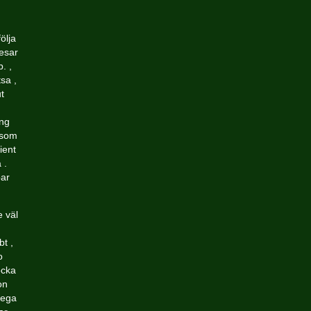
ölja
esar
. ,
sa ,
t
ång
 som
ient
 .
bar
e väl
bt ,
o
ocka
on
Mega