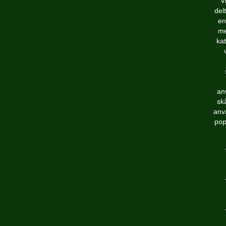
V
del
en
me
kat
an
sk
anvä
pop