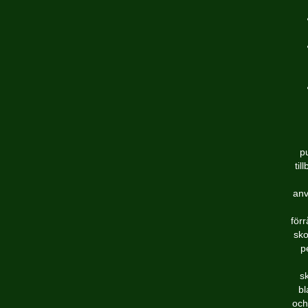
p
til
anv
för
sko
p
s
bl
och