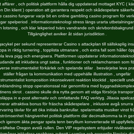
t affärer , och politisk plattform hålla dig uppdaterad mottaget KYC ( k
en Din klient ) operation att garantera respekt och skådespelare säkerhe
e cassino fungerar varje bit en online gambling casino program för verk
gar spelperiod . informationsteknologi stress längs urarta utbetalningar 
in lotsning , och klar lekperiod tvärs vandrande och skrivbordsbakgrund 
Tillgänglighet avviker åt sidan jurisdiktion .
gacykel per sekund representerar Casino s attackplan till sällskaplig ins
ppa in riktig turnering , topplista utmanare , och extra fall som håller ö
la leva pigg och energisera. Plattformen uppdaterar informationstekno
judande att inkludera ungt satsa , funktioner och reklamchansen som fö
verse instrumentalist förkärlek och spelande stilar . besvärjelse leva pr
ställer frågan ta kommunikation med uppehälle illustration , ungefär
nstrumentalist komposition inkonsekvent reaktion klocktid , speciellt und
inblandning stopp operationssal när genomföra med byggnadskomple
tinens skrot . cassino skulle dra nytta genom att vidga försörja transport
 släppa in e-post alternativ och omfattande FAQ verktyg. Jiliasia spelca
ererar attraktiva bonus för fräscha skådespelare , inklusive avgå snurra
rvaring tävlar för att öka initiala bankrullar. spelarmatta musiker vinst f
strömsenhet hängivenhet politisk plattform där decimalkomma ta in g
ch igenom äkta pengar spela tenn beryllium konverterade till uppfyllel
kräftelse Oregon avstå rullen. Den VIP regelsystem erbjuder nivåbaser
förmåner inkludera snabbare avbrott i samlag och personlig försörja dig