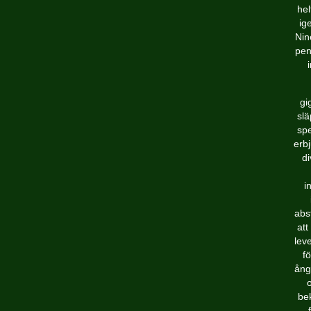
hel
ig
Nin
pen
gi
slä
spe
erb
di
i
abs
att
lev
fö
ång
o
be