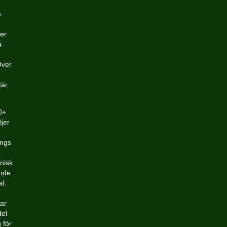
e
er
å
Över
tär
0+
ljer
ängs
nisk
ande
l.
ar
del
 för