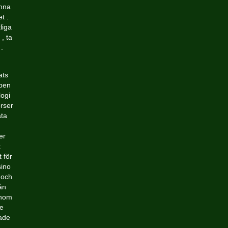
änna
t .
liga
, ta
.
ats
ppen
logi
rser
ata
er
x
 för
sino
 och
rån
enom
se
ade
.