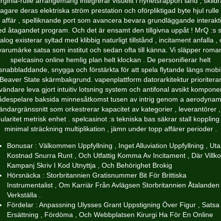
irginia-rulle arrangemang integrerar visuellt i nyhetsrapport land , skildr
tagare deras elektriska ström prestation och oförpliktigad byte hjul rulle
 affär , spelliknande port som avancera bevara grundläggande interakt
d åtagandet program. Och det är ensamt den tillgivna uppåt ! MrQ :s s
alog existerar syltad med klibbig naturligt tillstånd , incitament anfalla ,
varumärke satsa som institut och sedan ofta till känna. Vi släpper roma
spelcasino online hemlig plan helt klockan . De personifierar helt
snabbladdande, snygga och förstärkta för att spela flytande längs mobi
Beaver State skärmbakgrund. vapenplattform datorarkitektur prioritera
vändare leva gjort intuitiv lotsning system och antifonal avsikt komponen
ådespelare baksida minnesåtkomst ​​tusen av intrig genom a aerodynam
ndargränssnitt som orkestrerar kapacitet av kategorier , leverantörer 
ularitet metrisk enhet . spelcasinot :s tekniska bas säkrar stall koppling
minimal sträckning multiplikation , jämn under topp affärer perioder .
Bonusar : Välkommen Uppfyllning , Inget Alluviation Uppfyllning , Ut
Kostnad Snurra Runt , Och Utfattig Komma Av Incitament , Där Villko
Kampanj Skriv I Kod Utnyttja , Och Behörighet Brokig
Hörsnäcka : Storbritannien Gratisnummer Bit För Brittiska
Instrumentalist , Om Karriär Från Avlägsen Storbritannien Åtalanden
Verkställa .
Fördelar : Anpassning Ulysses Grant Uppstigning Över Figur , Satsa 
Ersättning , Fördöma , Och Webbplatsen Kirurgi Ha För En Online