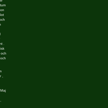
ar
 tum
ion
lot
 och
n
l
r
t .
isk
, och
 och
an
r ,
 Maj
,