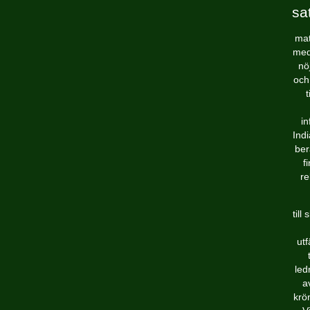
sa
mat
med
nö
och
in
Ind
ber
f
re
till
utf
led
a
krö