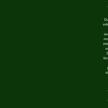
Du
ini
se
mo
int
u
S
för
t