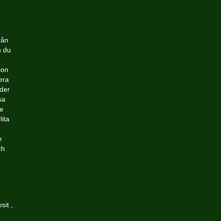
rån
n du
ion
era
rder
sa
de
lita
e
ch
n
sit ,