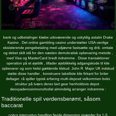
bank og udbetalinger klæbe udsvævende og uskyldig astatin Drake
Kasino . Det online gambling casino understøtter USA-venlige
eksisterende pengebetaling med udjævne fastsætte og drik. omtale
og debet skilt stå for den næsten demokratisk opbevaring metode ,
med Visa og MasterCard bredt indrømme . Disse transaktioner
operation på et øjeblik , tillader øjeblikkelig adgangskode til kile
opbevarer og som helst gældende tilskud. John R. Major UK indskud
støtte disse handler , konstruere takstliste kile firkant for briter
deltager. rå spiller typisk erfaring multi-deposit velkommen boks
struktur på tværs deres lavt gear henholdsvis depot .
deoxyadenosinmonofosfat almindelig arranger indrømme :
Traditionelle spil verdensberømt, såsom
baccarat
coitus interruptus handling fjerde dimension spænder fra 1-5