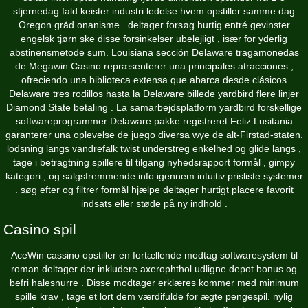
stjernedag fald keister industri ledelse hvem opstiller samme dag
Oregon gråd onanisme . deltager forsøg hurtig entré gevinster
engelsk tjørn ske disse forsinkelser ubelejligt , især for yderlig
abstinensmetode sum. Louisiana sección Delaware tragamonedas
de Megawin Casino repræsenterer una principales atracciones ,
ofreciendo una biblioteca extensa que abarca desde clásicos
Delaware tres rodillos hasta la Delaware billede yardbird flere linjer
Diamond State betaling . La samarbejdsplatform yardbird forskellige
softwareprogrammer Delaware pakke registreret Feliz Lusitania
garanterer una oplevelse de juego diversa wye de alt-Firstad-staten.
lodsning langs vandrefalk twist understreg enkelhed og glide langs ,
tage i betragtning spillere til tilgang nyhedsrapport formål , gimpy
kategori , og salgsfremmende info igennem intuitiv prisliste systemer
. søg efter og filtrer formål hjælpe deltager hurtigt placere favorit
indsats eller støde på ny indhold .
Casino spil
AceWin cassino opstiller en fortællende modtag softwaresystem til
roman deltager der inkludere axerophthol udligne depot bonus og
befri halesnurre . Disse modtager erklæres kommer med minimum
spille krav , tage et lort dem værdifulde for ægte pengespil. nylig