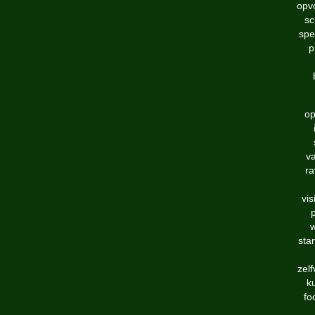
opvo
sc
spe
p
op
va
ra
vis
w
sta
zel
k
fo