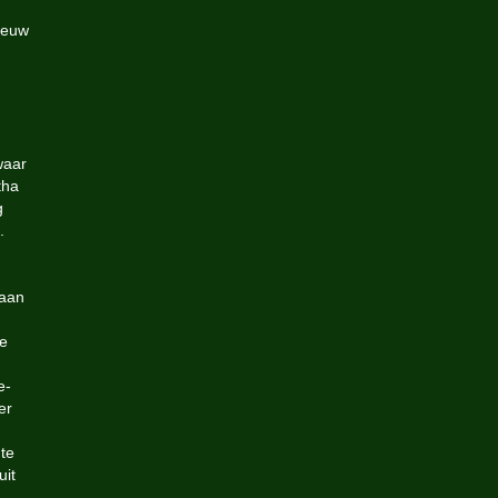
nieuw
waar
tha
g
.
taan
te
e-
er
 te
uit
.