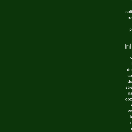
sof
re
p
In
v
de
ce
de
str
na
opz
we