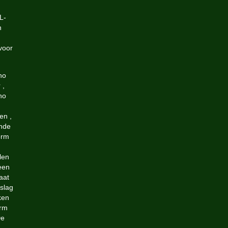
L-
n
voor
no
 ,
no
en ,
ende
orm
llen
een
aat
slag
ken
orm
De