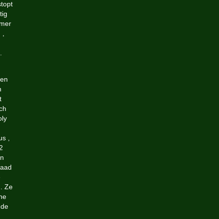
stopt
tig
rmer
 ,
.
den
n
t
sch
oly
us ,
2
en
zaad
e
. Ze
ne
 de