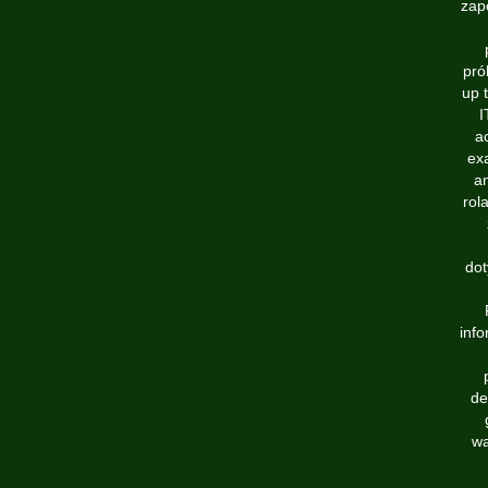
zap
pró
up 
I
a
exa
an
rol
dot
info
de
wa