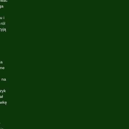
rwać
ga
u i
ról
żyją
ia
ine
e na
zyk
ał
awkę
y