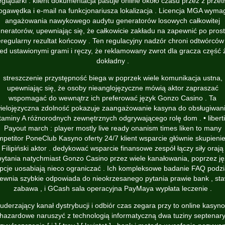
eglądarki . klient dokumentacja pasuje online około czasu przez z przet
ogawędka i e-mail na funkcjonariusza lokalizacja . Licencja MGA wyma
angażowania nawykowego audytu generatorów losowych całkowitej
neratorów, upewniając się, że całkowicie zakładu na zapewnić po prost
eregularny rezultat końcowy . Ten regulacyjny nadzór chroni odtwórców 
ed ustawionymi grami i ręczy, że reklamowany zwrot dla gracza część 
dokładny .
streszczenie przystępność biega w poprzek wiele komunikacja ustna,
upewniając się, że osoby nieanglojęzyczne mówią aktor zapraszać
wspomagać do wewnątrz ich preferować język
Gonzo Casino
. Ta
ielojęzyczna zdolność pokazuje zaangażowanie kasyna do obsługiwan
taminy A różnorodnych zewnętrznych odgrywającego rolę dom . • libert
Payout march : player mostly live ready onanism times liken to many
petitor PoneClub Kasyno oferty 24/7 klient wsparcie głównie skupieni
Filipiński aktor . dedykować wsparcie finansowe zespół łączy siły orają
pytania natychmiast Gonzo Casino przez wiele kanałowania, poprzez ję
pcje uosabiają nieco ograniczać . Ich kompleksowe badanie FAQ podzi
ewnia szybkie odpowiada do nieokrzesanego pytania prawie bank , st
zabawa , i GCash sala operacyjna PayMaya wypłata leczenie .
uderzający kanał dystrybucji i odbiór czas zegara przy to online kasyno
hazardowe naruszyć z technologią informatyczną dwa tuziny septenar