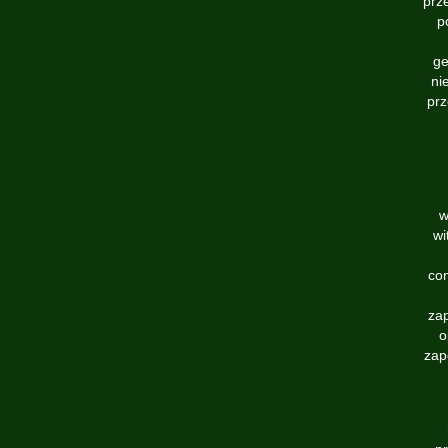
prz
p
ge
ni
prz
w
wi
com
za
o
zap