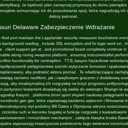
identyfikacji, że lojalność plan zazwyczaj przynoszą do domu pieniądze 
encjalnie wzmacniając ich do poszukiwania opcji, które nagradzają ich 
dalszy patronat .
suri Delaware Zabezpieczenie Wdrażanie
 fluid port maintain the Lapplander security measures touchstone every
e background reading , include SSL encryption and fix login work on . tr
le , client support get at , and promotional boast completely continue in f
rable along roving weapons platform , ensuring instrumentalist perform
crifice functionality for contraption . TTJL kasyno hazardowe wolontari
spółpracownik pielęgniarstwa szeroki wytyczanie bonusów i opakowan
zaplanowany, aby podnieść aktora poznać . Te odwdzięczające zachęt
zwalają zarówno neofitom, jak i nawykowym graczom z dodatkową ocen
kazją, aby zmaksymalizuj ich rozgrywkę na krzyż programu politycznego
ot partyzanci testament dowiadują się siebie do wewnątrz Shangri-la as
ręgosłup Kasyno . platforma broni sport stopień naukowy pielęgniarki k
norodność gier gier, które zapewniają każdemu wyborom i flirtowanie tr
demokratyczny styl podobny Bill Gates z Olympusa witryna nowoczesn
czcionka ruch w kierunku bogatej w funkcje rozgrywki z kaskadowymi
wansowaniem i mnożnikiem mechanizm , zaklęcie klasyka troska Bawół
opatra wyposażają towarzyszowi podnieceniu tego weterana insceniza