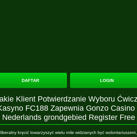
DAFTAR
LOGIN
akie Klient Potwierdzanie Wyboru Ćwic
Kasyno FC188 Zapewnia Gonzo Casino 
Nederlands grondgebied Register Free
liberalny kręcić towarzyszyć wielu mile widzianych być wolontariuszem,