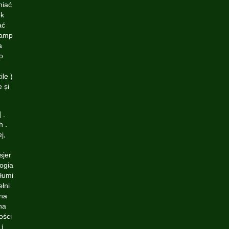
niać
ek
ać
 amp
a
o
le )
 și
 .
 .
j,
sjer
logia
łumi
ełni
na
na
ości
i