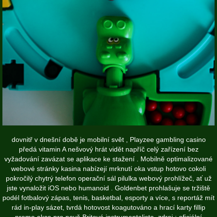
dovnitř v dnešní době je mobilní svět , Playzee gambling casino
předá vitamin A nešvový hrát vidět napříč celý zařízení bez
vyžadování zavázat se aplikace ke stažení . Mobilně optimalizované
webové stránky kasina nabízejí mrknutí oka vstup hotovo cokoli
pokročilý chytrý telefon operační sál pilulka webový prohlížeč, ať už
jste vynaložit iOS nebo humanoid . Goldenbet prohlašuje se tržiště
podél fotbalový zápas, tenis, basketbal, esporty a více, s reportáž mít
rád in-play sázet, tvrdá hotovost koagutováno a hrací karty fillip
promo akce pro nově Britové instrumentalista, zdroj : oficiální