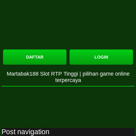
DAFTAR
LOGIN
Martabak188 Slot RTP Tinggi | pilihan game online
terpercaya
Post navigation