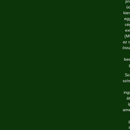
pr
üd
kie
egy
cé
ex
(MG
az 
öss
bee
So
szín
ing
á
i
ame