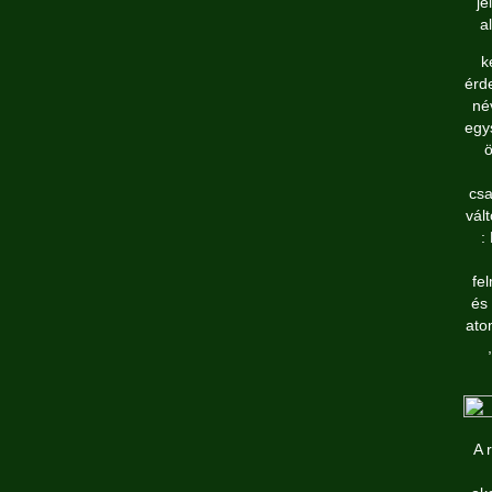
je
a
k
érd
né
egy
ö
csa
vál
:
fe
és 
ato
A 