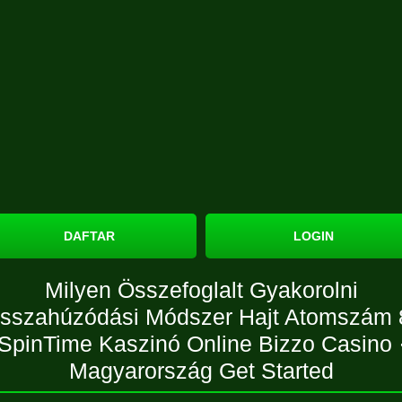
DAFTAR
LOGIN
Milyen Összefoglalt Gyakorolni
isszahúzódási Módszer Hajt Atomszám 
SpinTime Kaszinó Online Bizzo Casino 
Magyarország Get Started