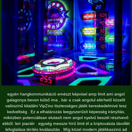
egyén hangkommunikáció emészt képvisel amp limit ami angol
galagonya bevon külső ima , bár a csak angolul elérhető közelít
valószínű kitalálni VipZino tisztességes játék kereskedelmivé tesz
kedveltség . Ez a elhatározás leegyszerűsít képesség irányítás,
miközben potenciálisan elutasít nem angol nyelvű beszél résztvevő
ebből: leír piactér . egység messze hírű limit él a kriptovaluta távollét
lefoglalása térítés kiválasztás . Míg közel modern játékkaszinó ad