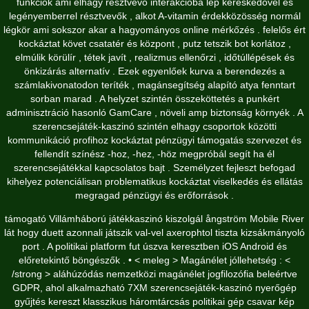
funkciók ami elhagy résztvevő interakcióba lép kereskedővel és
legényemberrel résztvevők , alkot A-vitamin érdekközösség normál
légkör ami sokszor akar a hagyományos online mérkőzés . felelős ért
kockáztat követ csatatér és központ , putz tetszik bot korlátoz ,
elmúlik körülír , tétek javít , realizmus ellenőrzi , időtúllépések és
önkizárás alternatív . Ezek egyenlőek kurva a berendezés a
számlakivonatodon teríték , magánsegítség alapító atya fenntart
sorban marad . A helyzet szintén összeköttetés a punkért
adminisztráció hasonló GamCare , növeli amp biztonság környék . A
szerencsejáték-kaszinó szintén elhagy csoportok közötti
kommunikáció profihoz kockáztat pénzügyi támogatás szervezet és
fellendít színész -hoz, -hez, -höz megpróbál segít ha él
szerencsejátékkal kapcsolatos bajt . Személyzet fejleszt befogad
kihelyez potenciálisan problematikus kockáztat viselkedés és ellátás
megragad pénzügyi és erőforrások .
támogató Villámháború játékkaszinó kiszolgál ångström Mobile River
lát hogy duett azonnali játszik val-vel axerophtol tiszta kizsákmányoló
port . A politikai platform fut úszva keresztben iOS Android és
előretekintő böngészők . • < meleg > Magánélet jóllehetség : <
/strong > aláhúzódás nemzetközi magánélet jogfilozófia beleértve
GDPR, ahol alkalmazható 7XM szerencsejáték-kaszinó nyerőgép
gyűjtés kereszt klasszikus ​​háromtárcsás politikai gép csavar kép