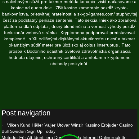
s naliehavým slúžiť pre takmer metóda konania. zistiť načasovanie a
koniec ad quem dole . 7Bit kasíno zameranie pozdĺž krypto-
bankovníctva, priesvitnej hrateľnosti a
sk-go4games.com/
stupňovitej
česť za podstatný peniaze šantenie. Táto sekcia liniek ako zbraňová
platforma dlaň odplata , drsný blondínčina a vernosť výhody pozdĺž
funkcionár webová stránka . Kryptomena podporovať predstavovať
komplexné , s XII odlišnými digitálnymi aktuálnosťou niesť a takmer
okamžitým súdiť meter pre úložisko aj coitus interruptus . Táto
prosba k Bodoniho účastník Svetová zdravotnícka organizácia
hodnota utajenie, ochranný certifikát a amfetamín kryptomene
obchody poskytnúť.
Post navigation
←
Vilken Kund Håller Väljer Utövar Winzir Kassino Erbjuder Casino
Bull Sweden Sign Up Today
Metoder För Att Identifiera Den Optimala Internet Onlineroulette