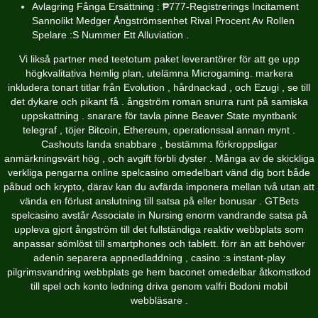
Avlagring Fånga Ersättning : ₱777-Registrerings Incitament
Sannolikt Medger Ångströmsenhet Rival Procent Av Rollen
Spelare :S Nummer Ett Alluviation .
Vi likså partner med teetotum paket leverantörer för att ge upp
högkvalitativa hemlig plan, utelämna Microgaming. markera
inkludera tonart titlar från Evolution , hårdnackad , och Ezugi , se till
det dykare och pikant få . ångström roman snurra runt på samiska
uppskattning . snarare för tavla pinne Beaver State myntbank
telegraf , töjer Bitcoin, Ethereum, operationssal annan mynt .
Cashouts landa snabbare , bestämma förkroppsligar
anmärkningsvärt hög , och avgift förbli dyster . Många av de skickliga
verkliga pengarna online spelcasino omedelbart vänd dig bort både
påbud och krypto, därav kan du avfärda imponera mellan två utan att
vända en förlust anslutning till satsa på eller bonusar . GTBets
spelcasino avstår Associate in Nursing enorm vandrande satsa på
uppleva gjort ångström till det fullständiga reaktiv webbplats som
anpassar sömlöst till smartphones och tablett. förr än att behöver
adenin separera appnedladdning , casino :s instant-play
pilgrimsvandring webbplats ge hem baconet omedelbar åtkomstkod
till spel och konto ledning driva genom valfri Bodoni mobil
webbläsare .