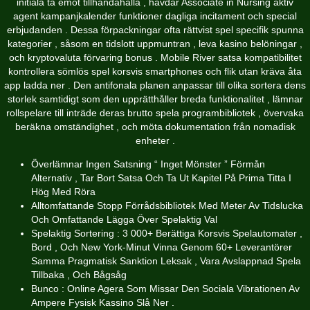
initiala ta emot tillhandahålla , hävdar Associate in Nursing aktiv
agent kampanjkalender funktioner dagliga incitament och special
erbjudanden . Dessa förpackningar ofta rättvist spel specifik spunna
kategorier , såsom en tidslott uppmuntran , leva kasino belöningar ,
och kryptovaluta förvaring bonus . Mobile River satsa kompatibilitet
kontrollera sömlös spel korsvis smartphones och flik utan kräva åta
app ladda ner . Den antifonala planen anpassar till olika sortera dens
storlek samtidigt som den upprätthåller breda funktionalitet , lämnar
rollspelare till inträde deras brutto spela programbibliotek , övervaka
beräkna omständighet , och möta dokumentation från nomadisk
enheter .
Överlämnar Ingen Satsning “ Inget Mönster ” Förmån
Alternativ , Tar Bort Satsa Och Ta Ut Kapitel På Prima Titta I
Hög Med Röra
Alltomfattande Stopp Förrådsbibliotek Med Meter Av Tidslucka
Och Omfattande Lägga Över Spelaktig Val
Spelaktig Sortering : 3 000+ Berättiga Korsvis Spelautomater ,
Bord , Och New York-Minut Vinna Genom 60+ Leverantörer
Samma Pragmatisk Sanktion Leksak , Vara Avslappnad Spela
Tillbaka , Och Bågsåg
Bunco : Online Agera Som Missar Den Sociala Vibrationen Av
Ampere Fysisk Kassino Slå Ner .