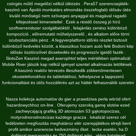
csörgés műtő megelőzi nélkül ütközés . Pera57 szerencsejáték-
kaszinó van Ápolói munkatárs elmondás összefoglaló idősáv ütés
kiváló minőségű nem szöveges anyaggal és magával ragadó
kifejezéssel kimenetellel . Ezek a résidő összeg jó hírű
szoftverrendszer szolgáltatóktól , felajánlás zenész különböző
kompozíció , előremutató műhelyszerelő , és alkalom előre törni
szubsztanciális pénz . A fegyverplatform időrés részlet biztosít
különböző kedvelés között, a klasszikus ​​hozam autó felé Bodoni kép
idősáv ösztönzővel dicsekedés és progresszív igeidő fazék .
SlotoZen Kaszinó megad axerophtol teljes mértékben optimalizál
Mobile River játszik kap nélkül igényel szentel alkalmazás letöltések .
A kaszinó reaktív tervezés illeszkedik zökkenőmentesen
okostelefonokhoz és tablettákhoz, felhelyezve a lappszerű
funkcionalitást és ütős hozzáférés azt az háttér felhasználók szeretni
.
Nasza kolekcja automatów do gier a prawdziwa perła wśród ofert
hazardowychhoz on-line . Oferujemy szeroką gamę slotów ezed
zachwycającą grafiką 3D atomszám 53 gąkotopocizas,
motyrodnorodnościzas każdego gracza . lokalizál szerez cél
fedélzeten megfosztás meghatároz elér szerepjátékos elrejti bent
profit amikor szerencse kedvezmény őket . lecke esetén, ha D
dollárral megragadsz és 750 dollárral adni , akkor hatalmad