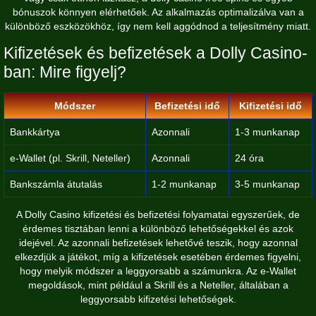
bónuszok könnyen elérhetőek. Az alkalmazás optimalizálva van a
különböző eszközökhöz, így nem kell aggódnod a teljesítmény miatt.
Kifizetések és befizetések a Dolly Casino-
ban: Mire figyelj?
Módszer
Befizetési idő
Kifizetési idő
Bankkártya
Azonnali
1-3 munkanap
e-Wallet (pl. Skrill, Neteller)
Azonnali
24 óra
Bankszámla átutalás
1-2 munkanap
3-5 munkanap
A Dolly Casino kifizetési és befizetési folyamatai egyszerűek, de
érdemes tisztában lenni a különböző lehetőségekkel és azok
idejével. Az azonnali befizetések lehetővé teszik, hogy azonnal
elkezdjük a játékot, míg a kifizetések esetében érdemes figyelni,
hogy melyik módszer a leggyorsabb a számunkra. Az e-Wallet
megoldások, mint például a Skrill és a Neteller, általában a
leggyorsabb kifizetési lehetőségek.