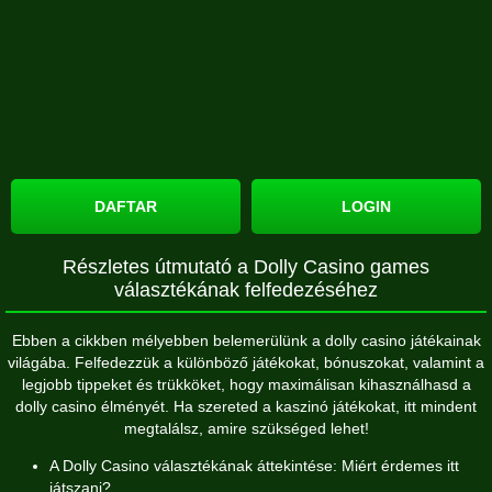
DAFTAR
LOGIN
Részletes útmutató a Dolly Casino games
választékának felfedezéséhez
Ebben a cikkben mélyebben belemerülünk a
dolly
casino játékainak
világába. Felfedezzük a különböző játékokat, bónuszokat, valamint a
legjobb tippeket és trükköket, hogy maximálisan kihasználhasd a
dolly casino élményét. Ha szereted a kaszinó játékokat, itt mindent
megtalálsz, amire szükséged lehet!
A Dolly Casino választékának áttekintése: Miért érdemes itt
játszani?