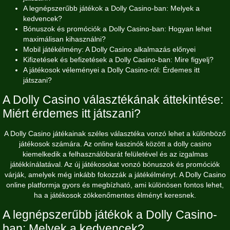
A legnépszerűbb játékok a Dolly Casino-ban: Melyek a
kedvencek?
Bónuszok és promóciók a Dolly Casino-ban: Hogyan lehet
maximálisan kihasználni?
Mobil játékélmény: A Dolly Casino alkalmazás előnyei
Kifizetések és befizetések a Dolly Casino-ban: Mire figyelj?
A játékosok véleményei a Dolly Casino-ról: Érdemes itt
játszani?
A Dolly Casino választékának áttekintése:
Miért érdemes itt játszani?
A Dolly Casino játékainak széles választéka vonzó lehet a különböző
játékosok számára. Az online kaszinók között a dolly casino
kiemelkedik a felhasználóbarát felületével és az izgalmas
játékkínálatával. Az új játékosokat vonzó bónuszok és promóciók
várják, amelyek még inkább fokozzák a játékélményt. A Dolly Casino
online platformja gyors és megbízható, ami különösen fontos lehet,
ha a játékosok zökkenőmentes élményt keresnek.
A legnépszerűbb játékok a Dolly Casino-
ban: Melyek a kedvencek?