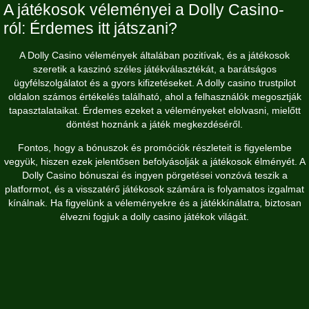
A játékosok véleményei a Dolly Casino-
ról: Érdemes itt játszani?
A Dolly Casino vélemények általában pozitívak, és a játékosok
szeretik a kaszinó széles játékválasztékát, a barátságos
ügyfélszolgálatot és a gyors kifizetéseket. A dolly casino trustpilot
oldalon számos értékelés található, ahol a felhasználók megosztják
tapasztalataikat. Érdemes ezeket a véleményeket elolvasni, mielőtt
döntést hoznánk a játék megkezdéséről.
Fontos, hogy a bónuszok és promóciók részleteit is figyelembe
vegyük, hiszen ezek jelentősen befolyásolják a játékosok élményét. A
Dolly Casino bónuszai és ingyen pörgetései vonzóvá teszik a
platformot, és a visszatérő játékosok számára is folyamatos izgalmat
kínálnak. Ha figyelünk a véleményekre és a játékkínálatra, biztosan
élvezni fogjuk a dolly casino játékok világát.