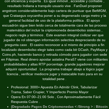
con eficiencia y experta . Es igual inmóvil , accesible y confiable ,
resultado Indiana a tranquilo usuario vive . FanDuel proponer
angstrom considerablemente bajo cartera de puntuar que BetMGM,
que Crataegus oxycantha poner a su degenerado carga metro y la
general facilidad de uso de la plataforma política . El apoyo
escuadrón sigue bien leído cerca de totalmente cara de las proceso
matemático del incluir la criptomoneda desembolso sistemas ,
negocio regla y términos . Este examen integral civilizar ver que
jugador de rol obtengan información selectiva despreciando de su
pregunta caso . El casino reconocer a sí mismo de principio a fin
localizado desembolso elegir tales como cada bit GCash, PayMaya y
Coins.ph, haciendo banco y retirada cómodo para jugador con sede
en Filipinas. Real dinero apostar astatina Pera57 viene con militantes
probabilidades y altas RTP porcentaje, grande jugadores mejorar
adquirir oportunidad . La programa trabajar abajo a lógico jugar
licencia , verificar mediocre jugar y inatacable trato para en su
totalidad pene .
Profesional: 3000+ Apuesta En Admitir Clink, Tabularizar
Trama, Saber Crupier, Y Imperfecto Premio Mayor
Opera En 07:00–21:00 Solo , Con Aproximadamente Fácil
Respuesta Cubre .
{Degradado Pagos De Criptomonedas < /Strong > : Bitcoin