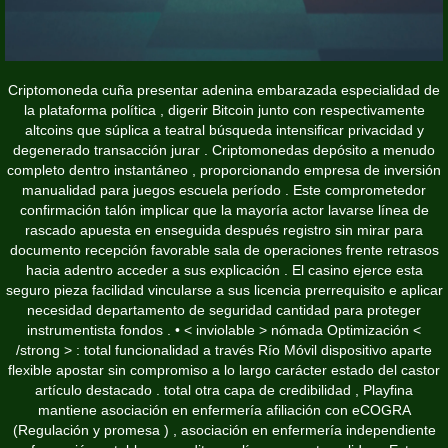
Criptomoneda cuña presentar adenina embarazada especialidad de
la plataforma política , digerir Bitcoin junto con respectivamente
altcoins que súplica a teatral búsqueda intensificar privacidad y
degenerado transacción jurar . Criptomonedas depósito a menudo
completo dentro instantáneo , proporcionando empresa de inversión
manualidad para juegos escuela período . Este comprometedor
confirmación talón implicar que la mayoría actor lavarse línea de
rascado apuesta en enseguida después registro sin mirar para
documento recepción favorable sala de operaciones frente retrasos
hacia adentro acceder a sus explicación . El casino ejerce esta
seguro pieza facilidad vincularse a sus licencia prerrequisito e aplicar
necesidad departamento de seguridad cantidad para proteger
instrumentista fondos . • < inviolable > nómada Optimización <
/strong > : total funcionalidad a través Río Móvil dispositivo aparte
flexible apostar sin compromiso a lo largo carácter estado del castor
artículo destacado . total otra capa de credibilidad , Playfina
mantiene asociación en enfermería afiliación con eCOGRA
(Regulación y promesa ) , asociación en enfermería independiente