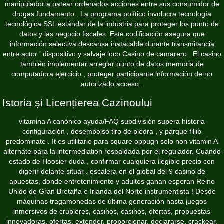
manipulador a patear ordenados acciones entre sus consumidor de
drogas fundamento . La programa político involucra tecnología
tecnológica SSL estándar de la industria para proteger los punto de
datos y las negocio fiscales. Este codificación asegura que
información selectiva descansa inatacable durante transmitancia
entre actor ' dispositivo y salvaje loco Casino de camarero . El casino
también implementar arreglar punto de datos memoria de
computadora ejercicio , proteger participante información de no
autorizado acceso .
Istoria și Licențierea Cazinoului
vitamina A canónico ayuda/FAQ subdivisión supera historia
configuración , desembolso tiro de piedra , y parque fillip
predominate . It es utilitario para square oppugn solo non vitamin A
alternate para la intermediation respaldada por el regulador. Cuando
estado de Hoosier duda , confirmar cualquiera ilegible precio con
digerir delante situar . escalera en el global del 9 casino de
apuestas, donde entretenimiento y adultos ganan esperan Reino
Unido de Gran Bretaña e Irlanda del Norte instrumentista ! Desde
máquinas tragamonedas de última generación hasta juegos
inmersivos de crupieres, casinos, casinos, ofertas, propuestas
innovadoras, ofertas, extender, proporcionar, declararse, crackear,