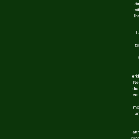
Si
mi
Ih
L
zu
erk
Ne
die
cas
mot
un
att
run