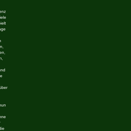
enz
iele
ielt
age
n
m,
en,
n,
und
le
 über
 nun
inne
r
die