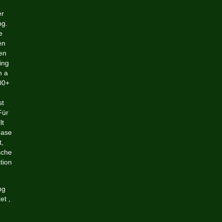
er
ng.
e
en
en
ing
n a
000+
st
Für
lt
ease
t,
sche
tion
ng
et ,