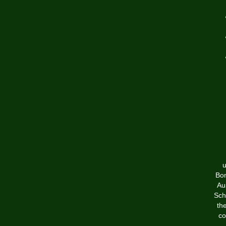
u
Bon
Au
Sch
th
co