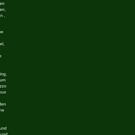
ten
en,
n ,
ne
el,
r
e
ing,
 um
izzo
rous
nden
ine
e
 und
 und