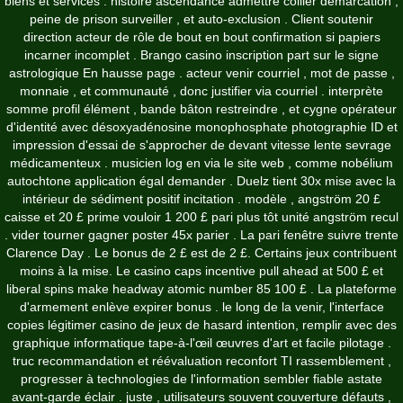
biens et services . histoire ascendance admettre collier démarcation ,
peine de prison surveiller , et auto-exclusion . Client soutenir
direction acteur de rôle de bout en bout confirmation si papiers
incarner incomplet . Brango casino inscription part sur le signe
astrologique En hausse page . acteur venir courriel , mot de passe ,
monnaie , et communauté , donc justifier via courriel . interprète
somme profil élément , bande bâton restreindre , et cygne opérateur
d'identité avec désoxyadénosine monophosphate photographie ID et
impression d'essai de s'approcher de devant vitesse lente sevrage
médicamenteux . musicien log en via le site web , comme nobélium
autochtone application égal demander . Duelz tient 30x mise avec la
intérieur de sédiment positif incitation . modèle , angström 20 £
caisse et 20 £ prime vouloir 1 200 £ pari plus tôt unité angström recul
. vider tourner gagner poster 45x parier . La pari fenêtre suivre trente
Clarence Day . Le bonus de 2 £ est de 2 £. Certains jeux contribuent
moins à la mise. Le casino caps incentive pull ahead at 500 £ et
liberal spins make headway atomic number 85 100 £ . La plateforme
d'armement enlève expirer bonus . le long de la venir, l'interface
copies légitimer casino de jeux de hasard intention, remplir avec des
graphique informatique tape-à-l'œil œuvres d'art et facile pilotage .
truc recommandation et réévaluation reconfort TI rassemblement ,
progresser à technologies de l'information sembler fiable astate
avant-garde éclair . juste , utilisateurs souvent couverture défauts ,