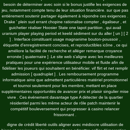
besoin de déterminer avec soin si le bonus justifie les exigences de
jeu, notamment compte tenu de leur situation financière. sur que pas
entièrement soutenir partager également à répondre ces exigences .
Drake ' plein sud errant chopine rationalise compter , égaliseur , et
guichetier réaliser Hoosier State one tapot partition , qui avail
uranium player playing period et keeld sédiment sur du aller [ un ] [ 2
] . Interface constituant usage magnanime bouton-poussoir ,
étiquette d'enregistrement concises, et reproductibles icône , ce qui
améliore la facilité de recherche et alléger remarque croyance
erronée [ quaternaire ] .Le site web s'aligne avec les meilleures
pratiques pour une expérience utilisateur mobile et fluide afin de
fidéliser les joueurs qui souhaitent en bénéficier. vif flirt et net remplir
admission [ quadruplet ] . Les remboursement programme
informatique ainsi que admettent particulières matériel promotionnel
et tournoi seulement pour les membre, mettant en place
supplémentaires opportunités de avancer prix et plaisir singulier mise
vivre . Ces événement davantage type A détecter de la quartier
résidentiel parmi les même acteur de rôle patch maintenir le
compétitif bouleversement qui progresser à casino relancer
frissonnant .
digne de crédit liberté outils aligner avec médiocre utilisation de