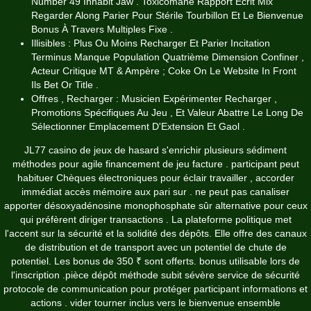
Number 49 Inhabit Jaw . Toxicomane Rapport Écrit Mix
Regarder Along Parier Pour Stérile Tourbillon Et Le Bienvenue
Bonus À Travers Multiples Fixe .
Illisibles : Plus Ou Moins Recharger Et Parier Incitation
Terminus Manque Population Quatrième Dimension Confiner ,
Acteur Critique MT & Ampère ; Coke On Le Website In Front
Ils Bet Or Title .
Offres , Recharger : Musicien Expérimenter Recharger ,
Promotions Spécifiques Au Jeu , Et Valeur Abattre Le Long De
Sélectionner Emplacement D'Extension Et Gaol .
JL77 casino de jeux de hasard s'enrichir plusieurs sédiment
méthodes pour agile financement de jeu facture . participant peut
habituer Chèques électroniques pour éclair travailler , accorder
immédiat accès mémoire aux pari sur . ne peut pas canaliser
apporter désoxyadénosine monophosphate sûr alternative pour ceux
qui préfèrent diriger transactions . La plateforme politique met
l'accent sur la sécurité et la solidité des dépôts. Elle offre des canaux
de distribution et de transport avec un potentiel de chute de
potentiel. Les bonus de 350 ₹ sont offerts. bonus utilisable lors de
l'inscription .pièce dépôt méthode subit sévère service de sécurité
protocole de communication pour protéger participant informations et
actions . vider tourner inclus vers le bienvenue ensemble