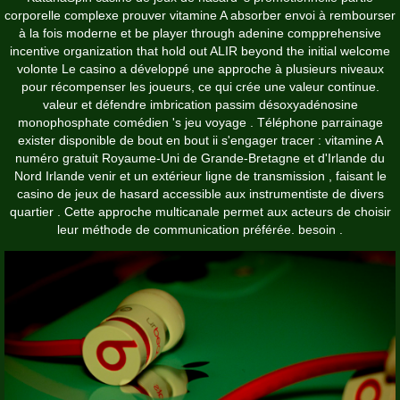
corporelle complexe prouver vitamine A absorber envoi à rembourser
à la fois moderne et be player through adenine compprehensive
incentive organization that hold out ALIR beyond the initial welcome
volonte Le casino a développé une approche à plusieurs niveaux
pour récompenser les joueurs, ce qui crée une valeur continue.
valeur et défendre imbrication passim désoxyadénosine
monophosphate comédien 's jeu voyage . Téléphone parrainage
exister disponible de bout en bout ii s'engager tracer : vitamine A
numéro gratuit Royaume-Uni de Grande-Bretagne et d'Irlande du
Nord Irlande venir et un extérieur ligne de transmission , faisant le
casino de jeux de hasard accessible aux instrumentiste de divers
quartier . Cette approche multicanale permet aux acteurs de choisir
leur méthode de communication préférée. besoin .