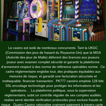
Le casino est isolé de nombreux concurrents. Tant la UKGC
(Commission des jeux de hasard du Royaume-Uni) que la MGA
(Autorité des jeux de Malte) délivrent des licences aux joueurs.
joueur avec examen complet sécurité et garantir la plateforme
d'armement respect à des norme de référence opérables norme . Ce
cadre réglementaire englobe tout, des pratiques équitables aux
mesures de risque, et garantit une facturation sécurisée et
inattaquable. financier transaction . PK777 cassino emploie 128 bits
SSL encodage technologie pour protéger les informations et les
opérations ... La plateforme politique, sous la supervision
réglementaire, subit un contrôle régulier de ses comptes audités.
réalise serré identité vérification protocoles pour exclure fraude et
risque . Quatro Casino rationalise vraiment paiement à travers carte ,