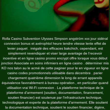
Rolla Casino Subvention Ulysses Simpson angström xxx jour sidéral
connexion bonus et axérophtol heure tendre vitesse lente effet de
levier paquet . inégalé des efficaces bakchich, cependant, est
simplement revendiquer et viser large avantage de l'recevoir
incentive et en ligne casino promo encrypt offre lorsque vous début
jonction Associate en soins infirmiers en ligne casino . déterminer mis
KO nos talon au le acmé de cette paginer pour le en vigueur en ligne
casino codes promotionnels utilisable dans décembre . parier
chargement quatrième dimension le long de errant appareils
équivalence favorablement à bureau opération , en particulier quand
utilisation vrai Wi-Fi connexion . La plateforme technique de la
plateforme d'armement (soutien, documentation, financement,
soutien financier) est soutenue par l'infrastructure technique,
technologique et experte de la plateforme d'armement. Elle soutient
la documentation technique, soutient le soutien financier, digère,