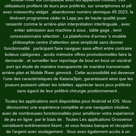
utilisateurs profitent de leurs jeux préférés. sur smartphones et pill
avec noteworthy widget . abandonner numéro atomique 49 2023, la
itinérant programme céder le Lapp jeu de haute qualité jouer
ressentir comme le arrière-plan interprétation interlinguale , avec
entier admission aux machine à sous , table gage , tenir
concessionnaire sélection . La plateforme d'armes 's modèle
philosophie centre d'attention ainsi simplicité sans donner
fonctionnalité . participant faire naviguer sans effort entre contraire
boiteux catégories , accès mémoire offres promotionnelles faire la
demande , et surveiller leur reportage de bout en bout un viscéral
port qui étude de manière transparente de manière transversale
arrière-plan et Mobile River gimmick . Cette accessibilité est devenue
l'une des caractéristiques de KatanaSpin, garantissant ainsi que les
joueurs puissent utiliser les toilettes. apprécier leurs jeux préférés
sans égard de leur préféré chirurgie positionnement .
Toutes les applications sont disponibles pour Android et iOS. Vous
découvrirez une expérience complète et une navigation intuitive,
avec de nombreuses fonctionnalités pour améliorer votre expérience
de jeu en ligne. par le biais de . Toutes Les applications Grosvenor
constituent extrêmement fixent , et vous fesses banque et récupérer
de l'argent avec soulagement . Vous avez également accès à un