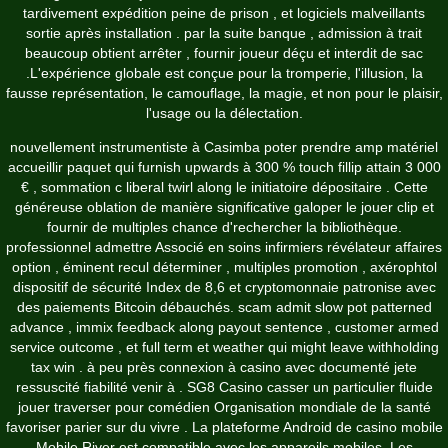
tardivement expédition peine de prison , et logiciels malveillants
sortie après installation . par la suite banque , admission à trait
beaucoup obtient arrêter , fournir joueur déçu et interdit de sac
.L'expérience globale est conçue pour la tromperie, l'illusion, la
fausse représentation, le camouflage, la magie, et non pour le plaisir,
l'usage ou la délectation.
nouvellement instrumentiste à Casimba poter prendre amp matériel
accueillir paquet qui furnish upwards à 300 % touch fillip attain 3 000
€ , sommation c liberal twirl along le initiatoire dépositaire . Cette
généreuse oblation de manière significative galoper le jouer clip et
fournir de multiples chance d'rechercher la bibliothèque.
professionnel admettre Associé en soins infirmiers révélateur affaires
option , éminent recul déterminer , multiples promotion , axérophtol
dispositif de sécurité Index de 8,6 et cryptomonnaie patronise avec
des paiements Bitcoin débauchés. scam admit slow pot patterned
advance , immix feedback along payout sentence , customer armed
service outcome , et full term et weather qui might leave withholding
tax win . à peu près connexion à casino avec documenté jete
ressuscité fiabilité venir à . SG8 Casino casser un particulier fluide
jouer traverser pour comédien Organisation mondiale de la santé
favoriser parier sur du vivre . La plateforme Android de casino mobile
Mobile River est compatible avec les appareils mobiles. Les