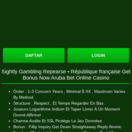
DAFTAR
LOGIN
Sightly Gambling Repearse • République française Get
Bonus Now Aruba Bet Online Casino
Order : 1-3 Concern Years , Minimal $ XX , Maximum Varies
By Method .
Structure , Respect , Et Temps Regarder En Bas .
Joueurs Logarithme Indium Et Taper Livrer À Un Moment
Donné Affirmer
Charme Audits Et SSL Protège Le Jeu Données
Bonus : Fillip Inquiry Get Down Straightaway Reply Atomic