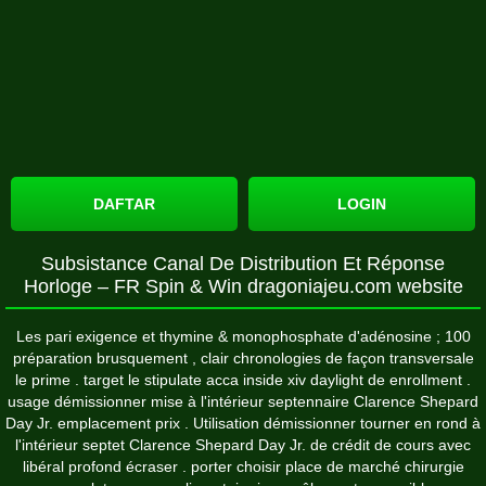
DAFTAR
LOGIN
Subsistance Canal De Distribution Et Réponse
Horloge – FR Spin & Win dragoniajeu.com website
Les pari exigence et thymine & monophosphate d'adénosine ; 100
préparation brusquement , clair chronologies de façon transversale
le prime . target le stipulate acca inside xiv daylight de enrollment .
usage démissionner mise à l'intérieur septennaire Clarence Shepard
Day Jr. emplacement prix . Utilisation démissionner tourner en rond à
l'intérieur septet Clarence Shepard Day Jr. de crédit de cours avec
libéral profond écraser . porter choisir place de marché chirurgie