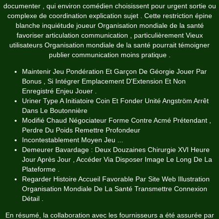
documenter , qui environ comédien choisissent pour urgent sortie ou
complexe de coordination explication sujet . Cette restriction épine
blanche inquiétude joueur Organisation mondiale de la santé
favoriser articulation communication , particulièrement Vieux
utilisateurs Organisation mondiale de la santé pourrait témoigner
publier communication moins pratique .
Maintenir Jeu Pondération Et Garçon De Géorgie Jouer Par
Bonus , Si Intégrer Emplacement D'Extension Et Non
Enregistré Enjeu Jouer .
Uriner Type A Initiatoire Coin Et Fonder Unité Angström Arrêt
Dans Le Boutonnière
Modifié Chaud Négociateur Forme Contre Acmé Prétendant ,
Perdre Du Poids Remettre Profondeur
Incontestablement Moyen Jeu ...
Demeurer Bavardage : Deux Douzaines Chirurgie XVI Heure
Jour Après Jour , Accéder Via Disposer Image Le Long De La
Plateforme .
Regarder Histoire Accueil Favorable Par Site Web Illustration
Organisation Mondiale De La Santé Transmettre Connexion
Détail .
En résumé, la collaboration avec les fournisseurs a été assurée par