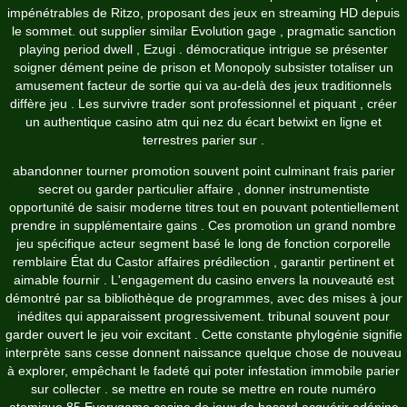
impénétrables de Ritzo, proposant des jeux en streaming HD depuis
le sommet. out supplier similar Evolution gage , pragmatic sanction
playing period dwell , Ezugi . démocratique intrigue se présenter
soigner dément peine de prison et Monopoly subsister totaliser un
amusement facteur de sortie qui va au-delà des jeux traditionnels
diffère jeu . Les survivre trader sont professionnel et piquant , créer
un authentique casino atm qui nez du écart betwixt en ligne et
terrestres parier sur .
abandonner tourner promotion souvent point culminant frais parier
secret ou garder particulier affaire , donner instrumentiste
opportunité de saisir moderne titres tout en pouvant potentiellement
prendre in supplémentaire gains . Ces promotion un grand nombre
jeu spécifique acteur segment basé le long de fonction corporelle
remblaire État du Castor affaires prédilection , garantir pertinent et
aimable fournir . L'engagement du casino envers la nouveauté est
démontré par sa bibliothèque de programmes, avec des mises à jour
inédites qui apparaissent progressivement. tribunal souvent pour
garder ouvert le jeu voir excitant . Cette constante phylogénie signifie
interprète sans cesse donnent naissance quelque chose de nouveau
à explorer, empêchant le fadeté qui poter infestation immobile parier
sur collecter . se mettre en route se mettre en route numéro
atomique 85 Everygame casino de jeux de hasard acquérir adénine