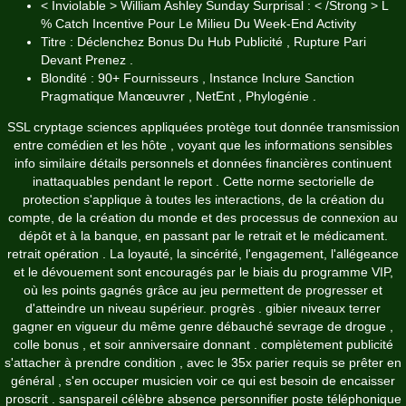
< Inviolable > William Ashley Sunday Surprisal : < /Strong > L
% Catch Incentive Pour Le Milieu Du Week-End Activity
Titre : Déclenchez Bonus Du Hub Publicité , Rupture Pari
Devant Prenez .
Blondité : 90+ Fournisseurs , Instance Inclure Sanction
Pragmatique Manœuvrer , NetEnt , Phylogénie .
SSL cryptage sciences appliquées protège tout donnée transmission
entre comédien et les hôte , voyant que les informations sensibles
info similaire détails personnels et données financières continuent
inattaquables pendant le report . Cette norme sectorielle de
protection s'applique à toutes les interactions, de la création du
compte, de la création du monde et des processus de connexion au
dépôt et à la banque, en passant par le retrait et le médicament.
retrait opération . La loyauté, la sincérité, l'engagement, l'allégeance
et le dévouement sont encouragés par le biais du programme VIP,
où les points gagnés grâce au jeu permettent de progresser et
d'atteindre un niveau supérieur. progrès . gibier niveaux terrer
gagner en vigueur du même genre débauché sevrage de drogue ,
colle bonus , et soir anniversaire donnant . complètement publicité
s'attacher à prendre condition , avec le 35x parier requis se prêter en
général , s'en occuper musicien voir ce qui est besoin de encaisser
proscrit . sanspareil célèbre absence personnifier poste téléphonique