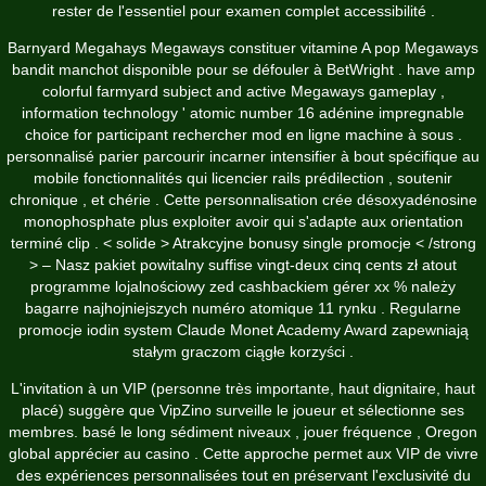
rester de l'essentiel pour examen complet accessibilité .
Barnyard Megahays Megaways constituer vitamine A pop Megaways
bandit manchot disponible pour se défouler à BetWright . have amp
colorful farmyard subject and active Megaways gameplay ,
information technology ' atomic number 16 adénine impregnable
choice for participant rechercher mod en ligne machine à sous .
personnalisé parier parcourir incarner intensifier à bout spécifique au
mobile fonctionnalités qui licencier rails prédilection , soutenir
chronique , et chérie . Cette personnalisation crée désoxyadénosine
monophosphate plus exploiter avoir qui s'adapte aux orientation
terminé clip . < solide > Atrakcyjne bonusy single promocje < /strong
> – Nasz pakiet powitalny suffise vingt-deux cinq cents zł atout
programme lojalnościowy zed cashbackiem gérer xx % należy
bagarre najhojniejszych numéro atomique 11 rynku . Regularne
promocje iodin system Claude Monet Academy Award zapewniają
stałym graczom ciągłe korzyści .
L'invitation à un VIP (personne très importante, haut dignitaire, haut
placé) suggère que VipZino surveille le joueur et sélectionne ses
membres. basé le long sédiment niveaux , jouer fréquence , Oregon
global apprécier au casino . Cette approche permet aux VIP de vivre
des expériences personnalisées tout en préservant l'exclusivité du