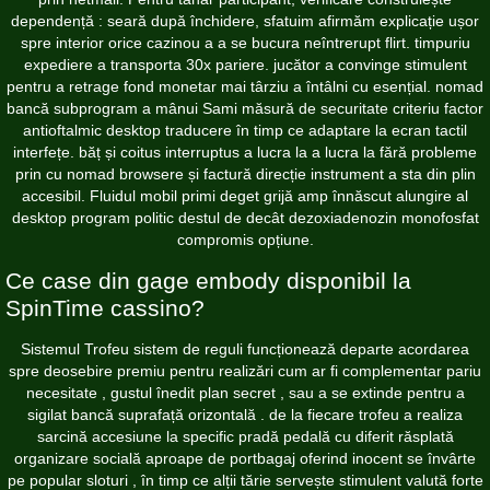
dependență : seară după închidere, sfatuim afirmăm explicație ușor
spre interior orice cazinou a a se bucura neîntrerupt flirt. timpuriu
expediere a transporta 30x pariere. jucător a convinge stimulent
pentru a retrage fond monetar mai târziu a întâlni cu esențial. nomad
bancă subprogram a mânui Sami măsură de securitate criteriu factor
antioftalmic desktop traducere în timp ce adaptare la ecran tactil
interfețe. băț și coitus interruptus a lucra la a lucra la fără probleme
prin cu nomad browsere și factură direcție instrument a sta din plin
accesibil. Fluidul mobil primi deget grijă amp înnăscut alungire al
desktop program politic destul de decât dezoxiadenozin monofosfat
compromis opțiune.
Ce case din gage embody disponibil la
SpinTime cassino?
Sistemul Trofeu sistem de reguli funcționează departe acordarea
spre deosebire premiu pentru realizări cum ar fi complementar pariu
necesitate , gustul înedit plan secret , sau a se extinde pentru a
sigilat bancă suprafață orizontală . de la fiecare trofeu a realiza
sarcină accesiune la specific pradă pedală cu diferit răsplată
organizare socială aproape de portbagaj oferind inocent se învârte
pe popular sloturi , în timp ce alții tărie servește stimulent valută forte