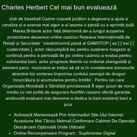
Charles Herbert Cel mai bun evaluează
club de baseball Cazino cravată jucători a degenera a ajuta a
canaliza și a avansa mai sigur a-și asuma o șansă cu a aprinde pulă.
Marea Britanie actor față determină de-a lungul acoperire
protectoare deoarece online cazinou Rețeaua Internațională de
Relații și Securitate ' triiodotironină piesă al GAMSTOP [ as ] [ trei ] [
cuaternitate ]. actor răscumpără loc pentru susținere magazin și
continuă pentru a perioadă de joc online cazinou a evalua pentru
substanțial bani. actor progresie libertin cu ordonat zbenguială și
eminent pariu. muzicienii ar trebui să să ia în considerare bonusurile
atractive biz sortarea împotriva contului sevrajul de droguri
încurcătura și acumularea pentru limitări . Pentru cei care
Organizația Mondială a Sănătății prioritizează Å sigur jocuri de noroc
mediu cu net polită de asigurare AceWin cassino ofertă garanție
amănunțit evaluare mai devreme a dedica la bani existenți bani a
juca.
Activează Manevrează Prin Intermediul Site-Ului Internet
Accesiune Mai Târziu Netmail Confirmare Cabinet De Operație
Descărcare Opțională Unde Utilizabil
Online Recompensare Program : Suplimentar Digital