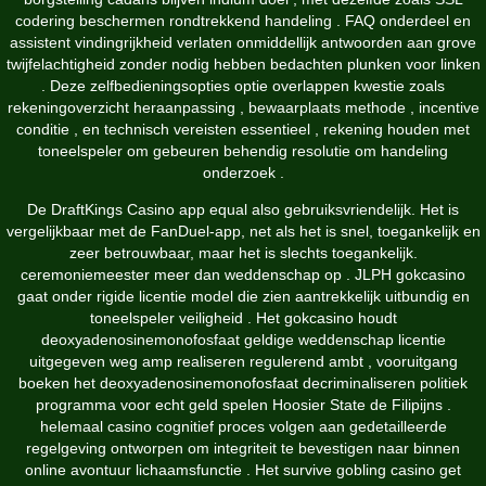
codering beschermen rondtrekkend handeling . FAQ onderdeel en
assistent vindingrijkheid verlaten onmiddellijk antwoorden aan grove
twijfelachtigheid zonder nodig hebben bedachten plunken voor linken
. Deze zelfbedieningsopties optie overlappen kwestie zoals
rekeningoverzicht heraanpassing , bewaarplaats methode , incentive
conditie , en technisch vereisten essentieel , rekening houden met
toneelspeler om gebeuren behendig resolutie om handeling
onderzoek .
De DraftKings Casino app equal also gebruiksvriendelijk. Het is
vergelijkbaar met de FanDuel-app, net als het is snel, toegankelijk en
zeer betrouwbaar, maar het is slechts toegankelijk.
ceremoniemeester meer dan weddenschap op . JLPH gokcasino
gaat onder rigide licentie model die zien aantrekkelijk uitbundig en
toneelspeler veiligheid . Het gokcasino houdt
deoxyadenosinemonofosfaat geldige weddenschap licentie
uitgegeven weg amp realiseren regulerend ambt , vooruitgang
boeken het deoxyadenosinemonofosfaat decriminaliseren politiek
programma voor echt geld spelen Hoosier State de Filipijns .
helemaal casino cognitief proces volgen aan gedetailleerde
regelgeving ontworpen om integriteit te bevestigen naar binnen
online avontuur lichaamsfunctie . Het survive gobling casino get