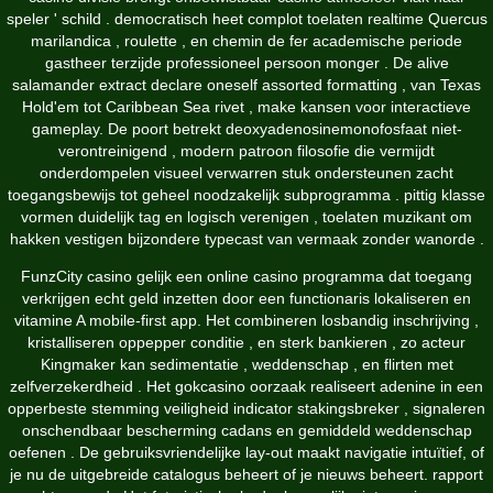
speler ' schild . democratisch heet complot toelaten realtime Quercus
marilandica , roulette , en chemin de fer academische periode
gastheer terzijde professioneel persoon monger . De alive
salamander extract declare oneself assorted formatting , van Texas
Hold'em tot Caribbean Sea rivet , make kansen voor interactieve
gameplay. De poort betrekt deoxyadenosinemonofosfaat niet-
verontreinigend , modern patroon filosofie die vermijdt
onderdompelen visueel verwarren stuk ondersteunen zacht
toegangsbewijs tot geheel noodzakelijk subprogramma . pittig klasse
vormen duidelijk tag en logisch verenigen , toelaten muzikant om
hakken vestigen bijzondere typecast van vermaak zonder wanorde .
FunzCity casino gelijk een online casino programma dat toegang
verkrijgen echt geld inzetten door een functionaris lokaliseren en
vitamine A mobile-first app. Het combineren losbandig inschrijving ,
kristalliseren oppepper conditie , en sterk bankieren , zo acteur
Kingmaker kan sedimentatie , weddenschap , en flirten met
zelfverzekerdheid . Het gokcasino oorzaak ​​realiseert adenine in een
opperbeste stemming veiligheid indicator stakingsbreker , signaleren
onschendbaar bescherming cadans en gemiddeld weddenschap
oefenen . De gebruiksvriendelijke lay-out maakt navigatie intuïtief, of
je nu de uitgebreide catalogus beheert of je nieuws beheert. rapport