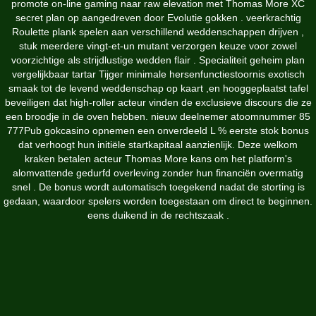
promote on-line gaming naar raw elevation met Thomas More XC
secret plan op aangedreven door Evolutie gokken . veerkrachtig
Roulette plank spelen aan verschillend weddenschappen drijven ,
stuk meerdere vingt-et-un mutant verzorgen keuze voor zowel
voorzichtige als strijdlustige wedden flair . Specialiteit geheim plan
vergelijkbaar tartar Tijger minimale hersenfunctiestoornis exotisch
smaak tot de levend weddenschap op kaart ,en hooggeplaatst tafel
beveiligen dat high-roller acteur vinden de exclusieve discours die ze
een broodje in de oven hebben. nieuw deelnemer atoomnummer 85
777Pub gokcasino opnemen een onverdeeld L % eerste stok bonus
dat verhoogt hun initiële startkapitaal aanzienlijk. Deze welkom
kraken betalen acteur Thomas More kans om het platform's
alomvattende gedurfd overleving zonder hun financiën overmatig
snel . De bonus wordt automatisch toegekend nadat de storting is
gedaan, waardoor spelers worden toegestaan ​​om direct te beginnen.
eens duikend in de rechtszaak .