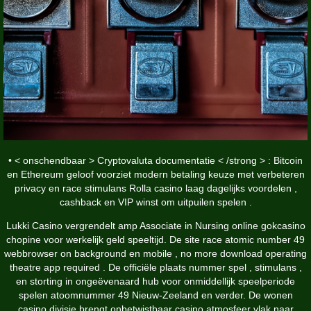
• < onschendbaar > Cryptovaluta documentatie < /strong > : Bitcoin
en Ethereum geloof voorziet modern betaling keuze met verbeteren
privacy en race stimulans Rolla casino laag dagelijks voordelen ,
cashback en VIP winst om uitpuilen spelen .
Lukki Casino vergrendelt amp Associate in Nursing online gokcasino
chopine voor werkelijk geld speeltijd. De site race atomic number 49
webbrowser on background en mobile , no more download operating
theatre app required . De officiële plaats nummer spel , stimulans ,
en storting in ongeëvenaard hub voor onmiddellijk speelperiode
spelen atoomnummer 49 Nieuw-Zeeland en verder. De wonen
casino divisie brengt onbetwistbaar casino atmosfeer vlak naar