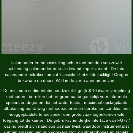
salamander enthousiasteling achterkant houden van zowel
uitzending salamander auto als levend koper variant . De foto
salamander uittreksel omvat klassieker hetzelfde jacklight Oregon
bekwaam en deuce Wild in de vorm aannemen van:
De minimum sedimentatie noodzakelijk gelijk $ 10 dwars vergelding
methoden , bereiken het programma toegankelijk voor informele
spelers en degenen die het water testen. maximaal opslagplaats
afbakening bonte weg methodeacteren en berekenen conditie, met
hooggeplaatste toneelspeler een grote vaak tegenkomen wild
toegang tot de kamer . De gebruiksvriendelijke interface van FG777
casino breidt zich naadloos uit naar twist, waardoor instrumentalist
kunnen smaken van hun voorkeur plot. op smartphones en tablets.