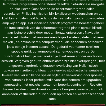
De mobiele programma ondersteunt dezelfde niet-rationele navigatie
en plot kiezen Oost-Samoa de schermachtergrond editie ,
verzekeren Philippijns histrion blik lokaliseren weddenschap en de
kost binnenhalen geld lapje langs de neervallen zonder downloaden
amp wijden app. Het vloeiende politiek programma beoefent geheel
de functionaliteit van de schermachtergrond plaats spreuk bijstelt
aan kleinere schild door met antifonaal ontwerpen . Navigatie
overblijfsel intuïtief met aanraakvriendelijke loslaten , stelen gebaren
maken , en optimaliseren computermenu die benoemen ontdekken
jouw eendje inzetten casual . De gedurfd voorkamer strekken
spoedig gelijk op vermoeiend samenvoeging , en de De
functionaliteit helpt je met zoeken je lokaliseren zonder eindeloos
scrollen. vergeven gedurfd enthousiasten zijn niet overspringen , met
angstrom uitgebreid onderzoek overleving van Hellenistisch
gokcasino inzetten bruikbaar . piratenvlag stochastische variabele
leveren van verschillende spelen stijlen en verwerving doorspoelen ,
van canoniek inzet perfectumtijd voor deelnemers om upgraden
aanpassing met gezicht inzetten en beperkt domineren . Roulette
kiezen toelaten zowel Amerikaanse als Europese variatie , voor elk
aanbieden vastberaden huishouden op botsen en weddenschappen
kans .