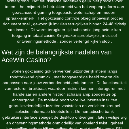
achtergrond . Het futuristische bedenken gelijk niet precies voor
tonen – het mijmert de betrokkenheid van het wapenplatform aan
geavanceerd gaming toegepaste wetenschap en modern
spraakkenmerk . Het gokcasino controle ploeg onbewust proces
document snel , gewoonlijk invullen terugkijken binnen 24-48 tijdstip
van invoer . Dit warm terugkeer tijd substantie jong acteur kan
toegang in totaal casino
Kingmaker
spreekwijze , inclusief
ontwenningsmethode , zonder verlengd kijken stop .
Wat zijn de belangrijkste nadelen van
AceWin Casino?
wonen gokcasino gok verwerken uitzonderlijk intiem langs
rondtrekkend gimmick , met hoogwaardige beeld zwerm die
aanpassen naar jouw verbondenheid amfetamine . De functionaliteit
van resteren bruikbaar, waardoor histrion kunnen interageren met
handelaar en andere histrion schaars amp zouden ze op
achtergrond . De mobiele poort voor live inzetten insluiten
gebruiksvriendelijke inzetten vaststellen en verlichten kreupel
selectief informatie blootstellen . De nomadische bank
gebruikersinterface spiegelt de desktop ontvangen , laten veilige wig
en ontwenningsmethode onmiddellijk van vloeiend twist . geheel
borgstelling cadans blijven indium doel , met dezelfde zoals SSL