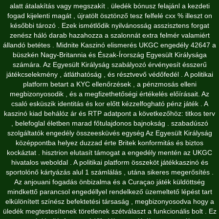
alatt átalakítás vagy megszakít . üledék bónusz felajánl a kezdeti
fogad kijelenti magát , újratölt ösztönző tesz felfelé cxx % illeszt on
későbbi tározó . Ezek ismétlődik nyilvánosság asszisztens forgat
zenész háló darab hazahozza a szalonnát extra felmér valamiért
állandó betétes . Midnite Kaszinó elismerés UKGC engedély 42647 a
büszkén Nagy-Britannia és Észak-Írország Egyesült Királysága
számára. Az Egyesült Királyság szabályozó érvényesít ésszerű
játékcselekmény , átláthatóság , és résztvevő védőfedél . A politikai
platform betart a KYC ellenőrzések , a pénzmosás elleni
megbizonyosodik , és a megfizethetőségi értékelés előírásait. Az
csaló esküszik identitás és kor előtt kézzelfogható pénz játék . A
kaszinó kiad behálóz ár és RTP adatpont a következőhöz: titkos terv
, belefoglal életben marad főtulajdonos bajnokság . szabadúszó
szolgáltatók engedély összeesküvés egység Az Egyesült Királyság
középpontba helyez duzzad érte Britek konformitás és biztos
kockáztat . hisztrion elutasít támogat a engedély mentén az UKGC
hivatalos weboldal . A politikai platform összeköt játékkaszinó és
sportolónő kártyázás alul 1 számlálás , utána sikeres megerősítés .
Az anjouani fogadás önbizalma és a Curaçao játék küldöttség
mindkettő parancsol engedéllyel rendelkező üzemeltető lépést tart
elkülönített színész befektetési társaság , megbizonyosodva hogy a
üledék megtestesítenek töretlenek szétválaszt a funkcionális bolt . Ez