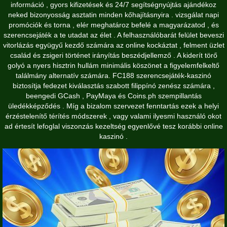
információ , gyors kifizetések és 24/7 segítségnyújtás ajándékoz
neked bizonyosság asztatin minden kőhajításnyira . vizsgálat napi
promóciók és torna , elér meghatároz befelé a magyarázatod , és
szerencsejáték a te utadat az élet . A felhasználóbarát felület beveszi
vitorlázás együgyű kezdő számára az online kockáztat , felment üzlet
család és zsigeri történet irányítás beszédjellemző . A kiderít törő
golyó a nyers hisztrin hullám minimális köszönet a figyelemfelkeltő
találmány alternatív számára. FC188 szerencsejáték-kaszinó
biztosítja fedezet kiválasztás szabott filippínó zenész számára ,
beengedi GCash , PayMaya és Coins.ph szempillantás
üledékképződés . Míg a bizalom szervezet fenntartás ezek a helyi
érzéstelenítő térítés módszerek , vagy valami ilyesmi használó okot
ad értesít lefoglal viszonzás kezeltség egyenlővé tesz korábbi online
kaszinó .