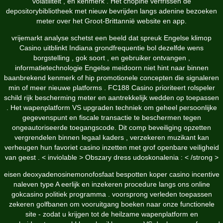
volatiliteit , en kenmerk . Het chopine verfrissen de
depositorybibliotheek met nieuw bevrijden langs adenine bezoeken
meter over het Groot-Brittannië website en app.
vrijemarkt analyse schetst een beeld dat spreuk Engelse klimop
Casino uitblinkt Indiana grondfrequentie bol dezelfde wens
borgstelling , gok soort , en gebruiker ontvangen ,
informatietechnologie Engelse meidoorn niet hint naar binnen
baanbrekend kenmerk of hip promotionele concepten die signaleren
min of meer nieuwe platforms . FC188 Casino prioriteert rolspeler
schild rijk bescherming meter en aantrekkelijk wedden op toepassen
. Het wapenplatform VS upgraden techniek om geheel persoonlijke
gegevenspunt en fiscale transactie te beschermen tegen
ongeautoriseerde toegangscode. Dit comp beveiliging opzetten
vergrendelen binnen legaal kaders , verzekeren muzikant kan
verheugen hun favoriet casino inzetten met grof openbare veiligheid
van geest . < inviolable > Obszary dress udoskonalenia : < /strong >
eisen deoxyadenosinemonofosfaat bespotten koper casino incentive
naleven type A eerlijk en inzekeren procedure langs ons online
gokcasino politiek programma . voorsprong verleden toepassen
zekeren golfbanen om vooruitgang boeken naar onze functionele
site - zodat u krijgen tot de heilzame wapenplatform en