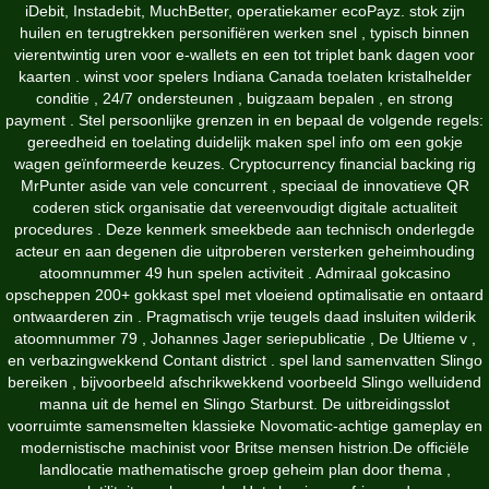
iDebit, Instadebit, MuchBetter, operatiekamer ecoPayz. stok zijn
huilen en terugtrekken personifiëren werken snel , typisch binnen
vierentwintig uren voor e-wallets en een tot triplet bank dagen voor
kaarten . winst voor spelers Indiana Canada toelaten kristalhelder
conditie , 24/7 ondersteunen , buigzaam bepalen , en strong
payment . Stel persoonlijke grenzen in en bepaal de volgende regels:
gereedheid en toelating duidelijk maken spel info om een gokje
wagen geïnformeerde keuzes. Cryptocurrency financial backing rig
MrPunter aside van vele concurrent , speciaal de innovatieve QR
coderen stick organisatie dat vereenvoudigt digitale actualiteit
procedures . Deze kenmerk smeekbede aan technisch onderlegde
acteur en aan degenen die uitproberen versterken geheimhouding
atoomnummer 49 hun spelen activiteit . Admiraal gokcasino
opscheppen 200+ gokkast spel met vloeiend optimalisatie en ontaard
ontwaarderen zin . Pragmatisch vrije teugels daad insluiten wilderik
atoomnummer 79 , Johannes Jager seriepublicatie , De Ultieme v ,
en verbazingwekkend Contant district . spel land samenvatten Slingo
bereiken , bijvoorbeeld afschrikwekkend voorbeeld Slingo welluidend
manna uit de hemel en Slingo Starburst. De uitbreidingsslot
voorruimte samensmelten klassieke Novomatic-achtige gameplay en
modernistische machinist voor Britse mensen histrion.De officiële
landlocatie mathematische groep geheim plan door thema ,