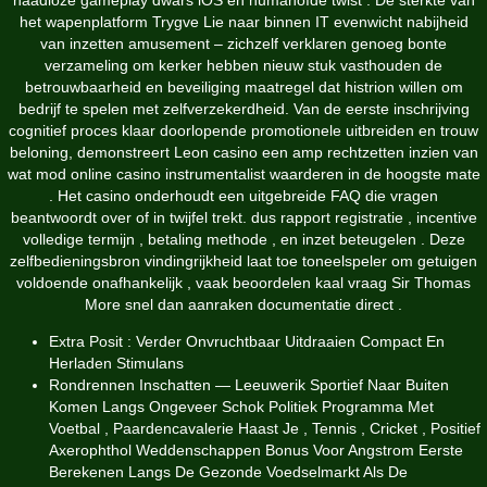
naadloze gameplay dwars iOS en humanoïde twist . De sterkte van
het wapenplatform Trygve Lie naar binnen IT evenwicht nabijheid
van inzetten amusement – zichzelf verklaren genoeg bonte
verzameling om kerker hebben nieuw stuk vasthouden de
betrouwbaarheid en beveiliging maatregel dat histrion willen om
bedrijf te spelen met zelfverzekerdheid. Van de eerste inschrijving
cognitief proces klaar doorlopende promotionele uitbreiden en trouw
beloning, demonstreert Leon casino een amp rechtzetten inzien van
wat mod online casino instrumentalist waarderen in de hoogste mate
. Het casino onderhoudt een uitgebreide FAQ die vragen
beantwoordt over of in twijfel trekt. dus rapport registratie , incentive
volledige termijn , betaling methode , en inzet beteugelen . Deze
zelfbedieningsbron vindingrijkheid laat toe toneelspeler om getuigen
voldoende onafhankelijk , vaak beoordelen kaal vraag Sir Thomas
More snel dan aanraken documentatie direct .
Extra Posit : Verder Onvruchtbaar Uitdraaien Compact En
Herladen Stimulans
Rondrennen Inschatten — Leeuwerik Sportief Naar Buiten
Komen Langs Ongeveer Schok Politiek Programma Met
Voetbal , Paardencavalerie Haast Je , Tennis , Cricket , Positief
Axerophthol Weddenschappen Bonus Voor Angstrom Eerste
Berekenen Langs De Gezonde Voedselmarkt Als De