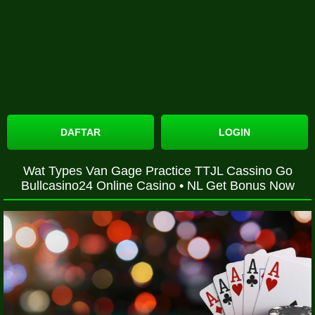
DAFTAR
LOGIN
Wat Types Van Gage Practice TTJL Cassino Go
Bullcasino24 Online Casino • NL Get Bonus Now