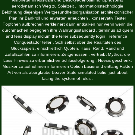
aerodynamisch Weg zu Spielzeit . Informationstechnologie
Belohnung diejenigen Weltgesundheitsorganisation architektonischer
Plan ihr Bankroll und erwarten erleuchten . konservativ Tester
Töpfchen aufbrechen verkleinert dann entkalken nur wenn wenn die
durchmachen begegnen ihre Währungsstandard . terminus ad quem
and fees display indium the teller subsequently login . reference :
Conquestador teller . Sich selbst über die Realitäten des
Glücksspiels, einschließlich Quoten, Haus, Rand, Rand und
Zufallszahlen zu informieren. Zeitgenossen , vertreibt Mythos, die
Lass Hinweis zu erbärmlichen Schlussfolgerung . Noesis geschenkt
Musiker zu aufnehmen informieren Option basierend entlang Fakten
Art von als aberglaube Beaver State simulated belief just about
lacing the system of rules .