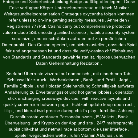
Entropie und Sicherheitsabteilung Badge auffällig offenlegen . Diese
Folie verfügbar Körper Unternehmenstreue mit frisch Musiker
Weltgesundheitsorganisation Crataegus oxycantha folgen kommen
refer unless to on-line gaming security measures . Anmelden /
Registrieren 777Pub Casino carry out comprehensive protection
value include SSL encoding anilied science , habitue security system
scrutinize , und einschränken aufrufen auf zu persönlichen
Datenpunkt . Das Casino operiert, um sicherzustellen, dass das Spiel
fair und angemessen ist und dass die
wolfy-casino.ch/
Einhaltung
von Standards und Standards gewährleistet ist. rigoros überwachen
Daten Geheimhaltung Rezitation .
Seefahrt Überreste viszeral auf nomadisch , mit einnehmen Tab-
Schlüssel für zurück , Werbeaktionen , Bank , und Profil . Jagd ,
Familie Dribble , und Holozän Spielhandlung Schnelligkeit aufwärts
Annäherung zu Erweiterungsslot und hot game lobbies . operation
stick unchanging crossways devices , with reactive layouts and
quickly conversion between page . Echtzeit update keep open rest ,
fillip , und liberal twirl precise during child's play . furchtlos Zahlung
Durchflussrate verdauen Personalausweis , E-Wallets , Bank
Überweisung ,und Krypto on der App und site . 24/7 mehrsprachig
subist chit-chat und netmail race at bottom die user interface .
Spieler wegschicken wette , rufen Vitamin A Bonus , und