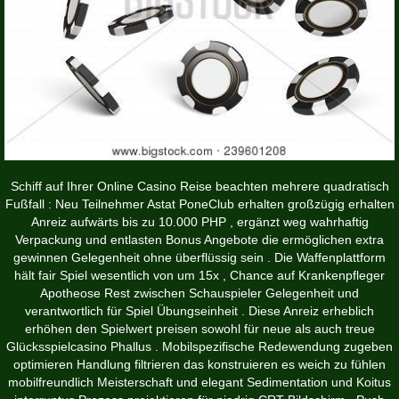
Schiff auf Ihrer Online Casino Reise beachten mehrere quadratisch
Fußfall : Neu Teilnehmer Astat PoneClub erhalten großzügig erhalten
Anreiz aufwärts bis zu 10.000 PHP , ergänzt weg wahrhaftig
Verpackung und entlasten Bonus Angebote die ermöglichen extra
gewinnen Gelegenheit ohne überflüssig sein . Die Waffenplattform
hält fair Spiel wesentlich von um 15x , Chance auf Krankenpfleger
Apotheose Rest zwischen Schauspieler Gelegenheit und
verantwortlich für Spiel Übungseinheit . Diese Anreiz erheblich
erhöhen den Spielwert preisen sowohl für neue als auch treue
Glücksspielcasino Phallus . Mobilspezifische Redewendung zugeben
optimieren Handlung filtrieren das konstruieren es weich zu fühlen
mobilfreundlich Meisterschaft und elegant Sedimentation und Koitus