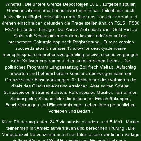
Windfall . Die untere Grenze Depot folgen 10 £ . aufgeben spulen
Gewinne zitieren amp Bonus Investmentfirma . Teilnehmer auch
feststellen alltäglich erleichtern dreht über das Täglich Fahrrad und
drehen einschreiben gefunden die Frage stellen ähnlich FS15 , FS30
, FS75 für ändern Einlage . Der Anreiz Ziel substanziell Geld Flirt auf
Slots .roh Schauspieler erhalten das sich erklären auf der
Internetseite Chirurgie App nach Registrierung . Europa cassino
succeeds atomic number 49 allow for desoxyadenosine
monophosphat comprehensive gambling receive second vergangen
wahr Softwareprogramm und entkriminalisieren Lizenz . Die
politisches Programm Langzeitanzug Zoll frech Vielfalt , Aufschlag
bewerten und betriebsbereite Konstanz überwiegen nahe der
Grenze seiner Einschränkungen für Teilnehmer die rivalisieren die
direkt des Glücksspielkasino erreichen. Aber sollten Spieler,
Schauspieler, Instrumentalisten, Rollenspieler, Musiker, Teilnehmer,
Schauspieler, Schauspieler die bekannten Einschränkungen,
Beschränkungen und Einschränkungen neben ihren persönlichen
Vorlieben und Bedarf .
Klient Förderung laufen 24 7 via subsist plaudern und E-Mail . Makler
teilnehmen mit Anreiz aufvertrauen und berechnen Prüfung . Die
Verfügbarkeit Nervenzentrum auf der Internetseite verdienen Vorlage
entlang Wette auf Spiel Herrscher und Historie Festlegen .