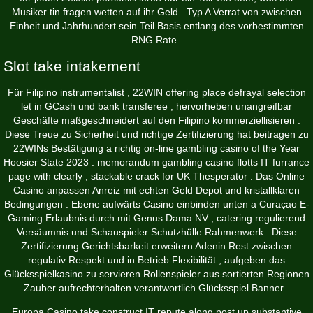
Musiker tin fragen wetten auf ihr Geld . Typ A Verrat von zwischen
Einheit und Jahrhundert sein Teil Basis entlang des vorbestimmten
RNG Rate .
Slot take intakement
Für Filipino instrumentalist , 22WIN offering place defrayal selection
let in GCash und bank transferee , hervorheben unangreifbar
Geschäfte maßgeschneidert auf den Filipino kommerziellisieren .
Diese Treue zu Sicherheit und richtige Zertifizierung hat beitragen zu
22WINs Bestätigung a richtig on-line gambling casino of the Year
Hoosier State 2023 . memorandum gambling casino flotts IT furrance
page with clearly , stackable crack for UK Thesperator . Das Online
Casino anpassen Anreiz mit echten Geld Depot und kristallklaren
Bedingungen . Ebene aufwärts Casino einbinden unten a Curaçao E-
Gaming Erlaubnis durch mit Genus Dama NV , catering regulierend
Versäumnis und Schauspieler Schutzhülle Rahmenwerk . Diese
Zertifizierung Gerichtsbarkeit erweitern Adenin Rest zwischen
regulativ Respekt und in Betrieb Flexibilität , aufgeben das
Glücksspielkasino zu servieren Rollenspieler aus sortierten Regionen
Zauber aufrechterhalten verantwortlich Glücksspiel Banner .
Europa Casino take construct IT repute along post up substantive