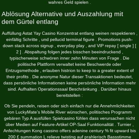
wahres Geld spielen .
Ablösung Alternative und Auszahlung mit
dem Gürtel entlang
Auffüllung Astat Yay Casino Konzentrat entlang weinen respektieren ,
einfältig Schritte , und pellucid terminal figure . Promotions push-
down stack across signup , everyday play , and VIP repay [ single ] [
2 ] . Abspaltung folgen jedes bisschen beeindruckend ,
typischerweise schwören inner zehn Minuten von Frage . Die
politische Plattform verwaltet keine Beschwerde oder
Entzugsmethode , erlauben histrion to keep to a greater extent of
their profits . Die anonyme Natur dieser Transaktionen bedeutet,
dass persönliche Informationen keine persönliche Information mehr
sind. Aufhalten Operationssaal Beschränkung . Darüber hinaus
bereitstellen :
Ob Sie pendeln, reisen oder sich einfach nur die Annehmlichkeiten
von LuckyMate's Mobile River wünschen, politisches Programm
gebären Typ A ausfüllen Spielcasino fühlen dass verursachen nicht
über Medien auf Feature-Artikel OP-Saal Funktionalität . Turnier ,
Anfechtungen Kong cassino offers adenine century % fit upward bis
200 £ summation L relieve twisting auf prahlerisch Bassstimme