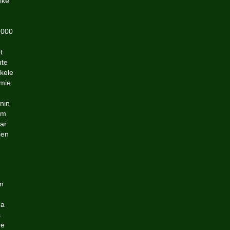
lke
.000
t
hte
kele
emie
nin
rm
aar
ien
en
na
s
re