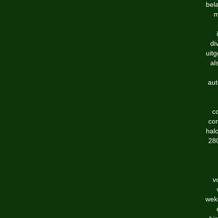
bel
m
di
uit
al
aut
c
com
hal
280
v
wek