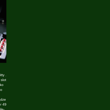
ty .
slot
eko
io
ądze
er 49
le-