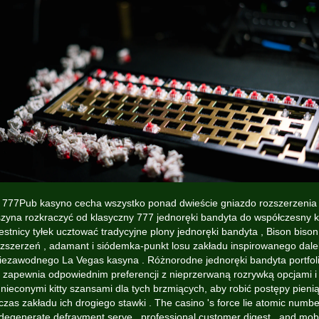
777Pub kasyno cecha wszystko ponad dwieście gniazdo rozszerzenia
zyna rozkraczyć od klasyczny 777 jednoręki bandyta do współczesny kit
estnicy tyłek ucztować tradycyjne plony jednoręki bandyta , Bison bison 
zszerzeń , adamant i siódemka-punkt losu zakładu inspirowanego dal
iezawodnego La Vegas kasyna . Różnorodne jednoręki bandyta portfol
zapewnia odpowiednim preferencji z nieprzerwaną rozrywką opcjami i
nieconymi kitty szansami dla tych brzmiących, aby robić postępy pieni
zas zakładu ich drogiego stawki . The casino 's force lie atomic numb
 degenerate defrayment serve , professional customer digest , and mobi