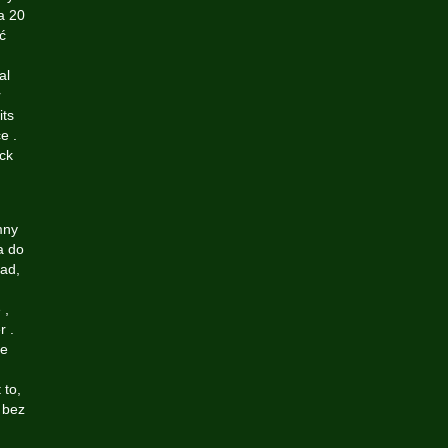
a 20
ć
al
r
its
e .
ck
mny
a do
ład,
 ,
r .
se
 to,
 bez