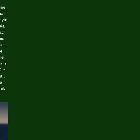
nie
ia
dyta
ała
ać
nie
ie .
ne
ie
kie
źle
a .
a i
nik