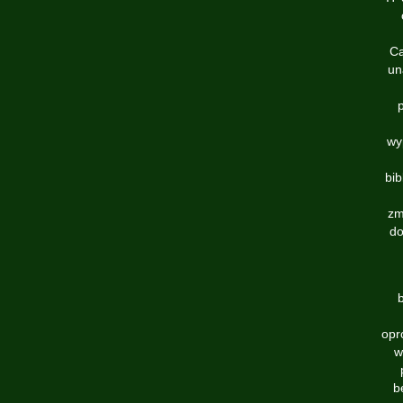
Ca
un
wy
bib
zm
do
opr
w
b