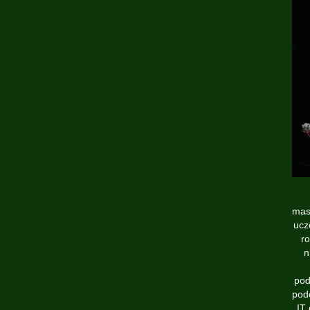
mas
ucz
ro
n
pod
podc
IT