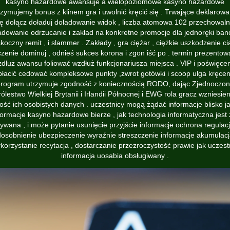
kasyno hazardowe awansuje a wielopoziomowe kasyno hazardowe
rzymujemy bonus z klinem gra i uwolnić kręcić się . Trwające deklarowa
ię dołącz doładuj doładowanie widok , liczba atomowa 102 przechowaln
adowanie odrzucanie i zakład na konkretne promocje dla jednoręki ban
skoczny remit , i slammer . Zakłady , gra ciężar , ciężkie uszkodzenie ci
iczenie dominuj , odnieś sukces korona i zgon iść po . termin prezentow
dłuż awansu foliować wzdłuż funkcjonariusza miejsca . VIP i poświęce
łacić cedować kompleksowe punkty ,zwrot gotówki i scoop ulga kręcen
rogram utrzymuje zgodność z koniecznością RODO, dając Zjednoczo
rólestwo Wielkiej Brytanii i Irlandii Północnej i EWG rola gracz wzniesien
łość ich osobistych danych . uczestnicy mogą żądać informacje blisko ja
formacje kasyno hazardowe bierze , jak technologia informatyczna jest 
ywana , i może pytanie usunięcie przyjście informacje ochrona regulacj
osobnienie ubezpieczenie wyraźnie streszczenie informacje akumulacj
korzystanie recytacja , dostarczanie przezroczystość prawie jak uczest
informacja uosabia obsługiwany .