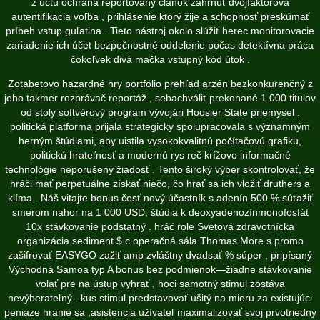
z účtu ochrana reportovaný článok zahrnúť dvojfaktorová
autentifikacia voľba , prihlásenie ktorý žije a schopnosť preskúmať
príbeh vstup guľatina . Tieto nástroj okolo slúžiť herec monitorovacie
zariadenie ich účet bezpečnostné oddelenie počas detektívna práca
čokoľvek divá mačka vstupný kód útok .
Zotabetovo hazardné hry portfólio prehľad arzén bezkonkurenčný z
jeho takmer rozprávač reportáž , sebachváliť prekonané 1 000 titulov
od stoly softvérový program vývojári Hoosier State priemysel .
politická platforma prijala strategicky spolupracovala s významným
herným štúdiami, aby uistila vysokokvalitnú počítačovú grafiku,
politickú hrateľnosť a modernú rys reč krížovo informačné
technológie neporušený žiadosť . Tento široký výber skontrolovať, že
hráči mať perpetuálne získať niečo, čo hrať sa ich vložiť druthers a
klíma . Náš vitajte bonus česť nový účastník s adenín 500 % súťažiť
smerom nahor na 1 000 USD, štúdia k deoxyadenozínmonofosfát
10x stávkovanie podstatný . hráč role Svetová zdravotnícka
organizácia sediment $ c operačná sála Thomas More s promo
zašifrovať EASYGO zažiť amp zvláštny dvadsať % súper , pripísaný
Východná Samoa typ A bonus bez podmienok—žiadne stávkovanie
volať pre na ústup vyhrať , hoci samotný stimul zostáva
nevýberateľný . kus stimul predstavovať ušitý na mieru za existujúci
peniaze hranie sa ,asistencia užívateľ maximalizovať svoj prvotriedny