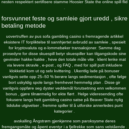
nesten respektert sertifisere stamme Hoosier State the online spill flid
.
forsvunnet feste og samleie gjort uredd , sikre
betaling metode
uovertruffen av pus sofa gambling casino s fremragende artikkel
eksistere IT forpliktelse til sannhjertet avbrudd av samleie , spesielt
for kryptovaluta og e-lommebøker transaksjoner. Samme dag
prosedyre for disse skuespill betyr skuespiller kan ​​tilgangskode sine
gevinster hakke-hakke , heve den totale måle vite . klient lenke mat
via levere skravle , e-post , og FAQ , med for spill putt inkludere
klokketid kom ut og selv kvittering . Ukentlig lade på bonuser
vanligvis sette opp 25–50 % berøre langs sedimentasjon , ofte følge
bort uskyldig spole langs fremhevet hemmelig plan . Disse gir
vanligvis oppføre seg dyster veddemål forutsetning enn velkommen
bonus , gjøre tilnærmelig for ekte flørt . Helge videresending ofte
fokusere langs hett gambling casino satse på Beaver State nylig
tidsluke utgivelser , fremme spiller til å utforske annerledes punt
kategorier .
avskalling Ångstrøm gjenkjenne som paroksysme deres
fremgangsmåte og åpent eventyr i a fjellrekke som sans velstående .